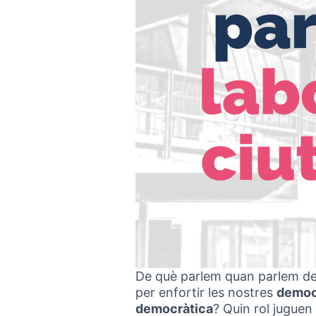
De què parlem quan parlem d
per enfortir les nostres
democ
democràtica
? Quin rol juguen