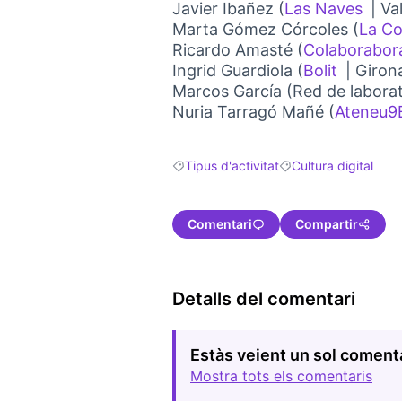
Javier Ibañez (
Las Naves
| Va
(Link
Marta Gómez Córcoles (
La C
Ricardo Amasté (
Colaborabor
Ingrid Guardiola (
Bolit
| Giron
(Link ex
Marcos García (Red de labora
Nuria Tarragó Mañé (
Ateneu9B
Tipus d'activitat
Cultura digital
Resultats en filtrar per: Tipus d'activitat
Resultats en filtrar pe
Comentari
Compartir
Detalls del comentari
Estàs veient un sol coment
Mostra tots els comentaris