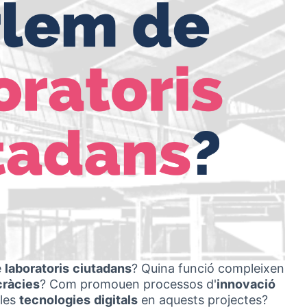
e
laboratoris
ciutadans
? Quina funció compleixen
ràcies
? Com promouen processos d'
innovació
 les
tecnologies
digitals
en aquests projectes?