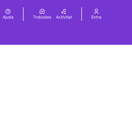
Ajuda
Trobades
Activitat
Entra
Elegir el idioma
Choose language