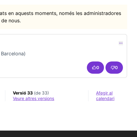
itats en aquests moments, només les administradores
 de nous.
omentari 22711)
 Barcelona)
0
0
Versió 33
(de 33)
Afegir al
veure altres versions
calendari