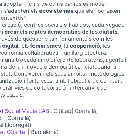
a
adopten i dins de quins camps es mouen
om s'adapten els
ecosistemes
que els nodreixen
 contextos?
e creació, centres socials o Fablabs, cada vegada
 i crear els reptes democràtics de les ciutats
,
 través de qüestions tan fonamentals com les
a
digital
, els
feminismes
, la
cooperació
, les
onomia col·laborativa, i un llarg etcètera.
em una trobada amb diferents laboratoris, agents i
tema de la innovació democràtica i ciutadana, a
l'Estat. Coneixerem els seus àmbits i metodologies
anització i fortaleses, amb l'objectiu de compartir
lorar vies de col·laboració i intercanvi que
ts espais.
nd Social Media LAB
, CitiLab| Cornellà)
(Link externo)
ab | Cornellà)
xterno)
el Llobregat)
o)
tat Oberta
| Barcelona)