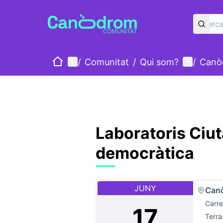
Inici
Menú principal
Menú d'u
/
Comunitat
/
Qui som?
/
Canò
Laboratoris Ciut
democràtica
JUNY
Canò
Carre
17
Terr