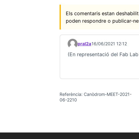
Els comentaris estan deshabil
poden respondre o publicar-ne
pral2a
16/06/2021 12:12
Comentari 22712 (respon al c
(En representació del Fab Lab
Referència: Canòdrom-MEET-2021-
06-2210