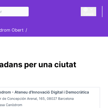
Català
Triar la llengua
suari
drom Obert
/
adans per una ciutat
drom - Ateneu d'Innovació Digital i Democràtica
r de Concepción Arenal, 165, 08027 Barcelona
assa Canòdrom