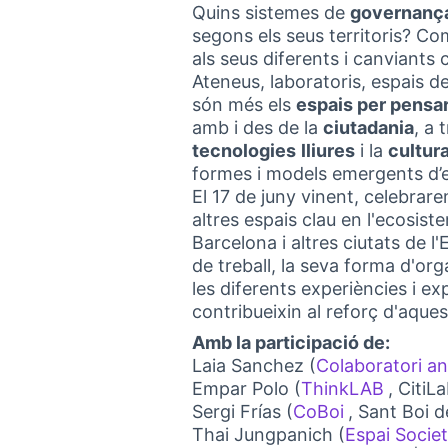
Quins sistemes de
governanç
segons els seus territoris? C
als seus diferents i canviants
Ateneus, laboratoris, espais d
són més els
espais per pensar
amb i des de la
ciutadania
, a
tecnologies
lliures
i la
cultur
formes i models emergents d’ec
El 17 de juny vinent, celebrar
altres espais clau en l'ecosis
Barcelona i altres ciutats de 
de treball, la seva forma d'org
les diferents experiències i exp
contribueixin al reforç d'aques
Amb la participació de:
Laia Sanchez (
Colaboratori a
Empar Polo (
ThinkLAB
, CitiL
(Link e
Sergi Frías (
CoBoi
, Sant Boi d
(Link extern
Thai Jungpanich (
Espai Socie