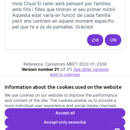
Hola Chus! El taller està pensant per famílies
amb fills i filles que tindran el seu primer mòbil.
Aquesta edat varia en funció de cada família
però ens centrem en aquest moment específic
pel que fa a ús de pantalles. Gràcies!
0
0
Reference: Canòdrom-MEET-2022-01-2308
Version number 21
(of 21)
see other versions
Add to calendar
Information about the cookies used on the website
Terms of Service
We use cookies on our website to improve the performance
Cookie settings
and content of the site. The cookies enable us to provide a
Comunitat Canòdrom at Facebook
(External link)
Comunitat Canòdrom at Instagram
(External link)
Comunitat Canòdrom at YouTube
(External link)
English
more individual user experience and social media channels.
Triar la llengua
Elegir el idioma
Choose language
Accept all
Accept only essential