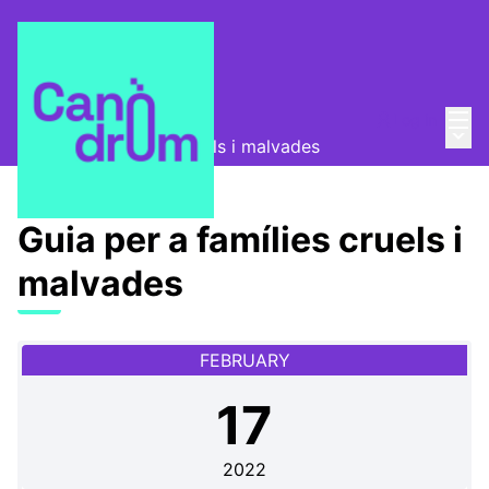
Mai
Log in
Canòdrom Obert
/
Main
Guia per a famílies cruels i malvades
Guia per a famílies cruels i
malvades
FEBRUARY
17
2022