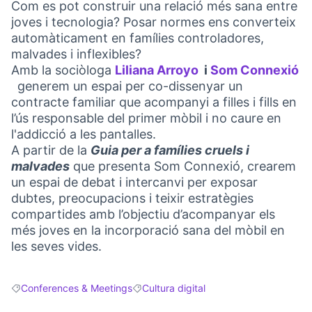
Com es pot construir una relació més sana entre
joves i tecnologia? Posar normes ens converteix
automàticament en famílies controladores,
malvades i inflexibles?
Amb la sociòloga
Liliana Arroyo
i
Som Connexió
(External link)
generem un espai per co-dissenyar un
(External link)
contracte familiar que acompanyi a filles i fills en
l’ús responsable del primer mòbil i no caure en
l'addicció a les pantalles.
A partir de la
Guia per a famílies cruels i
malvades
que presenta Som Connexió, crearem
un espai de debat i intercanvi per exposar
dubtes, preocupacions i teixir estratègies
compartides amb l’objectiu d’acompanyar els
més joves en la incorporació sana del mòbil en
les seves vides.
Conferences & Meetings
Cultura digital
Filter results for: Conferences & Meetings
Filter results for: Cultura digital