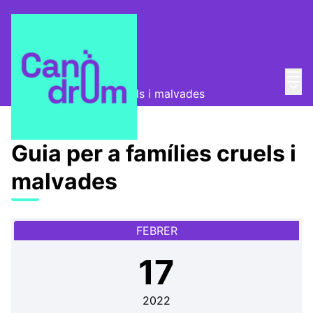
Menú
Entra
Canòdrom Obert
/
Menú 
Guia per a famílies cruels i malvades
Guia per a famílies cruels i
malvades
FEBRER
17
2022