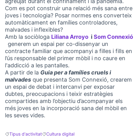
agreujat durant el confinament i la pandèmia.
Com es pot construir una relació més sana entre
joves i tecnologia? Posar normes ens converteix
automàticament en famílies controladores,
malvades i inflexibles?
Amb la sociòloga
Liliana Arroyo
i
Som Connexió
(Link externo)
generem un espai per co-dissenyar un
(Link externo)
contracte familiar que acompanyi a filles i fills en
l’ús responsable del primer mòbil i no caure en
l'addicció a les pantalles.
A partir de la
Guia per a famílies cruels i
malvades
que presenta Som Connexió, crearem
un espai de debat i intercanvi per exposar
dubtes, preocupacions i teixir estratègies
compartides amb l’objectiu d’acompanyar els
més joves en la incorporació sana del mòbil en
les seves vides.
Tipus d'activitat
Cultura digital
Resultats en filtrar per: Tipus d'activitat
Resultats en filtrar per: Cultura digital