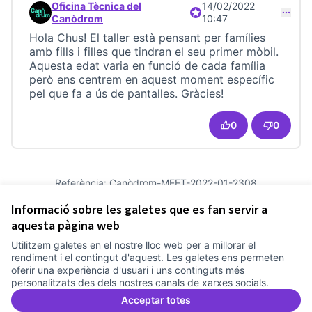
Oficina Tècnica del
14/02/2022
Participant oficial
Comentari 22799 (respon al comentari 22798)
Canòdrom
10:47
Hola Chus! El taller està pensant per famílies
amb fills i filles que tindran el seu primer mòbil.
Aquesta edat varia en funció de cada família
però ens centrem en aquest moment específic
pel que fa a ús de pantalles. Gràcies!
0
0
Referència: Canòdrom-MEET-2022-01-2308
Versió 21
(de 21)
veure altres versions
Informació sobre les galetes que es fan servir a
Afegir al calendari
aquesta pàgina web
Utilitzem galetes en el nostre lloc web per a millorar el
Termes i condicions d'ús
rendiment i el contingut d'aquest. Les galetes ens permeten
Configuració de les galetes
oferir una experiència d'usuari i uns continguts més
Comunitat Canòdrom a Facebook
(Link externo)
Comunitat Canòdrom a Instagram
(Link externo)
Comunitat Canòdrom a YouTube
(Link externo)
Català
personalitzats des dels nostres canals de xarxes socials.
Triar la llengua
Elegir el idioma
Choose language
Acceptar totes