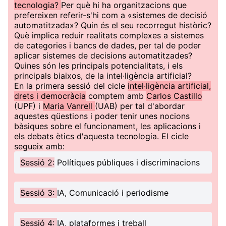
tecnologia?
Per què hi ha organitzacions que
prefereixen referir-s'hi com a «sistemes de decisió
automatitzada»? Quin és el seu recorregut històric?
Què implica reduir realitats complexes a sistemes
de categories i bancs de dades, per tal de poder
aplicar sistemes de decisions automatitzades?
Quines són les principals potencialitats, i els
principals biaixos, de la intel·ligència artificial?
En la primera sessió del cicle
intel·ligència artificial,
drets i democràcia
comptem amb
Carlos Castillo
(UPF) i
Maria Vanrell
(UAB) per tal d'abordar
aquestes qüestions i poder tenir unes nocions
bàsiques sobre el funcionament, les aplicacions i
els debats ètics d'aquesta tecnologia. El cicle
segueix amb:
Sessió 2:
Polítiques públiques i discriminacions
Sessió 3:
IA, Comunicació i periodisme
Sessió 4:
IA, plataformes i treball