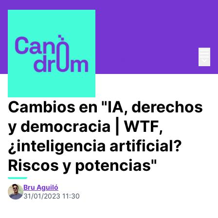
Menú
Entra
Menú 
¿Quienes somos?
/
Canòdrom Abierto
Cambios en "IA, derechos
y democracia | WTF,
¿inteligencia artificial?
Riscos y potencias"
Bru Aguiló
31/01/2023 11:30