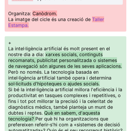
Organitza:
Canòdrom.
La imatge del cicle és una creació de
Taller
Estampa.
+
La intel·ligència artificial és molt present en el
nostre dia a dia:
xarxes socials, continguts
recomanats, publicitat personalitzada o sistemes
de navegació són algunes de les seves aplicacions.
Però no només. La tecnologia basada en
intel·ligència artificial també opera i determina
sol·licituds d'hipoteques o ajudes socials.
Si bé la intel·ligència artificial millora l'eficiència i la
productivitat en tasques complexes i repetitives, o
fins i tot pot millorar la precisió i la celeritat de
diagnòstics mèdics, també planteja un munt de
dubtes i reptes.
Què en sabem, d'aquesta
tecnologia?
Per què hi ha organitzacions que
prefereixen referir-s'hi com a «sistemes de decisió
automatitzada»? Quin és el seu recorregut històric?