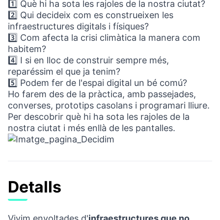
1️⃣ Què hi ha sota les rajoles de la nostra ciutat?
2️⃣ Qui decideix com es construeixen les
infraestructures digitals i físiques?
3️⃣ Com afecta la crisi climàtica la manera com
habitem?
4️⃣ I si en lloc de construir sempre més,
reparéssim el que ja tenim?
5️⃣ Podem fer de l'espai digital un bé comú?
Ho farem des de la pràctica, amb passejades,
converses, prototips casolans i programari lliure.
Per descobrir què hi ha sota les rajoles de la
nostra ciutat i més enllà de les pantalles.
Detalls
Vivim envoltades d'
infraestructures que no