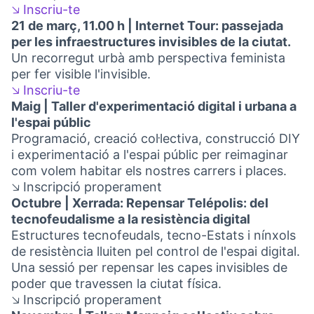
🡦 Inscriu-te
(Obrir en una pestanya nova)
21 de març, 11.00 h | Internet Tour: passejada
per les infraestructures invisibles de la ciutat.
Un recorregut urbà amb perspectiva feminista
per fer visible l'invisible.
🡦 Inscriu-te
(Obrir en una pestanya nova)
Maig | Taller d'experimentació digital i urbana a
l'espai públic
Programació, creació col·lectiva, construcció DIY
i experimentació a l'espai públic per reimaginar
com volem habitar els nostres carrers i places.
🡦 Inscripció properament
Octubre | Xerrada: Repensar Telépolis: del
tecnofeudalisme a la resistència digital
Estructures tecnofeudals, tecno-Estats i nínxols
de resistència lluiten pel control de l'espai digital.
Una sessió per repensar les capes invisibles de
poder que travessen la ciutat física.
🡦 Inscripció properament