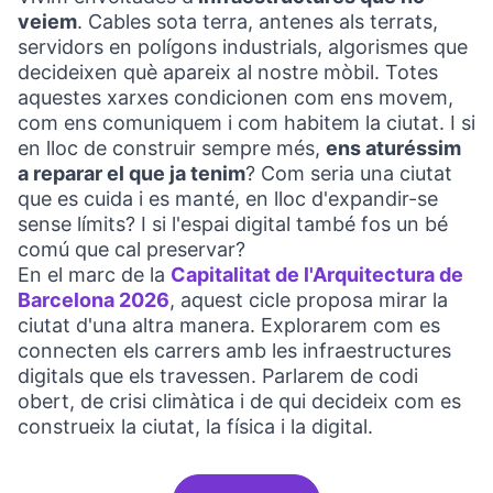
veiem
. Cables sota terra, antenes als terrats,
servidors en polígons industrials, algorismes que
decideixen què apareix al nostre mòbil. Totes
aquestes xarxes condicionen com ens movem,
com ens comuniquem i com habitem la ciutat. I si
en lloc de construir sempre més,
ens aturéssim
a reparar el que ja tenim
? Com seria una ciutat
que es cuida i es manté, en lloc d'expandir-se
sense límits? I si l'espai digital també fos un bé
comú que cal preservar?
En el marc de la
Capitalitat de l'Arquitectura de
Barcelona 2026
, aquest cicle proposa mirar la
ciutat d'una altra manera. Explorarem com es
connecten els carrers amb les infraestructures
digitals que els travessen. Parlarem de codi
obert, de crisi climàtica i de qui decideix com es
construeix la ciutat, la física i la digital.