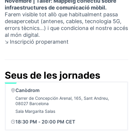
Novembre | Taller: Mappeig col·lectiu sobre
infraestructures de comunicació mòbil.
Farem visible tot allò que habitualment passa
desapercebut (antenes, cables, tecnologia 5G,
errors tècnics...) i que condiciona el nostre accés
al món digital.
🡦 Inscripció properament
Seus de les jornades
Saltar el mapa
Leaflet
|
©
HERE maps
El següent element és un mapa que presenta els component
+
Canòdrom
−
Carrer de Concepción Arenal, 165, Sant Andreu,
08027 Barcelona
Sala Margarita Salas
18:30 PM
-
20:00 PM CET