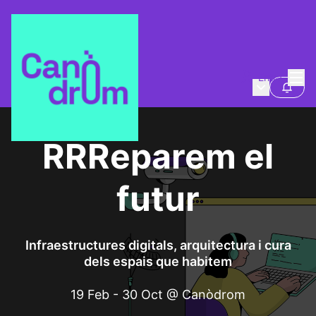
Menú
Entra
Menú princi
RRReparem el futur
Segui
RRReparem el
futur
Infraestructures digitals, arquitectura i cura
dels espais que habitem
19 Feb - 30 Oct @ Canòdrom