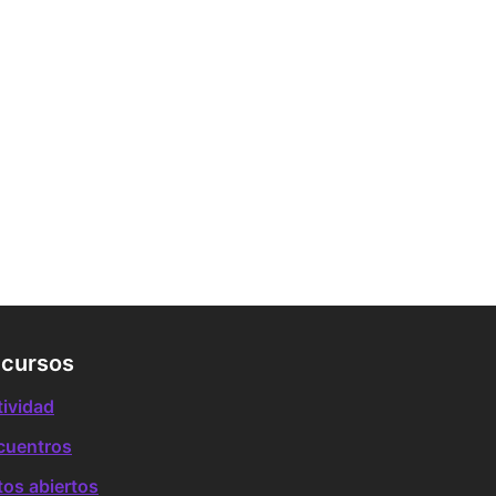
cursos
tividad
cuentros
tos abiertos