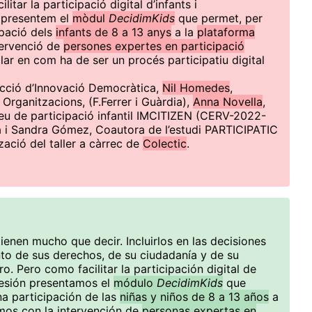
litar la participació digital d’infants i
 presentem el
mòdul
DecidimKids
que permet, per
ipació dels
infants de 8 a 13 anys
a la
plataforma
ervenció de
persones expertes en participació
ar en com ha de ser un procés participatiu digital
recció d’Innovació Democràtica,
Nil Homedes
,
Organitzacions, (F.Ferrer i Guàrdia),
Anna Novella
,
eu de participació infantil IMCITIZEN (CERV-2022-
a i Sandra Gómez, Coautora de l’estudi PARTICIPATIC
zació del taller a càrrec de
Colectic
.
ienen mucho que decir. Incluirlos en las decisiones
to de sus derechos, de su ciudadanía y de su
o. Pero como facilitar la participación digital de
sesión presentamos el
módulo
DecidimKids
que
na participación de las
niñas y niños de 8 a 13 años
a
mos con la intervención de
personas expertas en