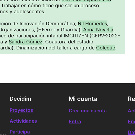
 trabajar en cómo tiene que ser un proceso
niños y adolescentes.
ección de Innovación Democrática,
Nil Homedes
,
ganizaciones, (F.Ferrer y Guardia),
Anna Novella
,
eo de participación infantil IMCITIZEN (CERV-2022-
na y
Sandra Gómez
, Coautora del estudio
ardia). Dinamización del taller a cargo de
Colectic
.
Mi cuenta
Re
Decidim
Proyectos
Crea una cuenta
Ac
Actividades
Entra
En
Participa
Da