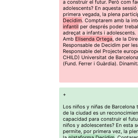
a construir el futur. Però com faci
adolescents? En aquesta sessió
primera vegada, la plena partic
Decidim
. Comptarem amb la int
infantil
per després poder treball
adreçat a infants i adolescents.
Amb
Elisenda Ortega
, de la Di
Responsable de Decidim per les 
Responsable del Projecte europ
CHILD) Universitat de Barcelon
(Fund. Ferrer i Guàrdia). Dinamit
+
Los niños y niñas de Barcelona t
de la ciudad es un reconocimien
capacidad para construir el futur
niños y adolescentes? En esta 
permite, por primera vez, la ple
la
plataforma Decidim
. Contare