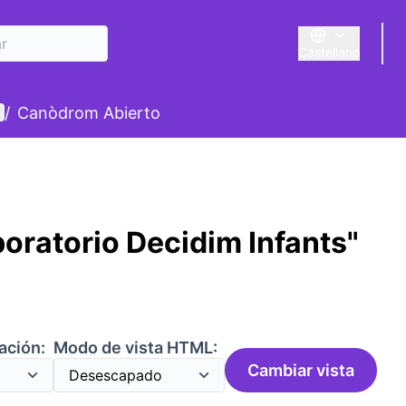
Castellano
Triar la llengua
E
enú de usuario
/
Canòdrom Abierto
oratorio Decidim Infants"
ación:
Modo de vista HTML:
Cambiar vista