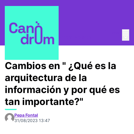
Menú
Entra
Menú 
¿Quienes somos?
/
Canòdrom Abierto
Cambios en " ¿Qué es la
arquitectura de la
información y por qué es
tan importante?"
Pepa Fontal
31/08/2023 13:47