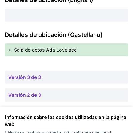
Detalles de ubicación (English)
Detalles de ubicación (Castellano)
+
Sala de actos Ada Lovelace
Versión 3 de 3
Versión 2 de 3
Versión 1 de 3
Información sobre las cookies utilizadas en la página
web
Utilizamos cookies en nuestro sitio web para mejorar el