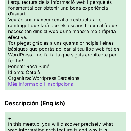
l'arquitectura de la informació web i perquè és
fonamental per obtenir una bona experiència
d’usuari.
Veuràs una manera senzilla d’estructurar el
contingut que farà que els usuaris trobin allò que
necessiten dins el web d’una manera molt ràpida i
efectiva.
Tot plegat gràcies a uns quants principis i eines
bàsiques que podràs aplicar al teu lloc web fet en
WordPress. I no fa falta que siguis arquitecte per
fer-ho!
Ponent: Rosa Suñé
Idioma: Català
Organitza: Wordpress Barcelona
Més informació i inscripcions
Descripción (English)
+
In this meetup, you will discover precisely what
web information architecture is and why it is