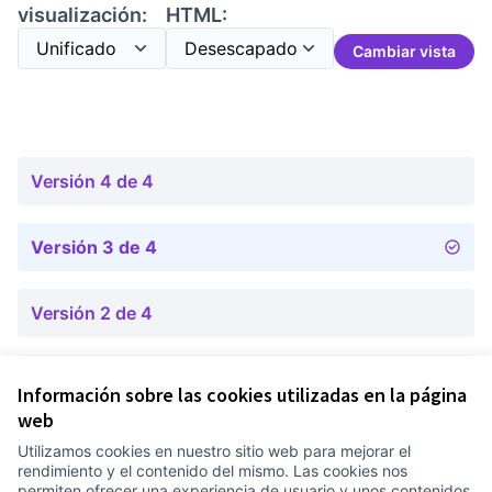
visualización:
HTML:
Cambiar vista
Versión 4 de 4
Versión 3 de 4
Versión 2 de 4
Versión 1 de 4
Información sobre las cookies utilizadas en la página
web
Utilizamos cookies en nuestro sitio web para mejorar el
Términos y condiciones de uso
rendimiento y el contenido del mismo. Las cookies nos
Configuración de cookies
permiten ofrecer una experiencia de usuario y unos contenidos