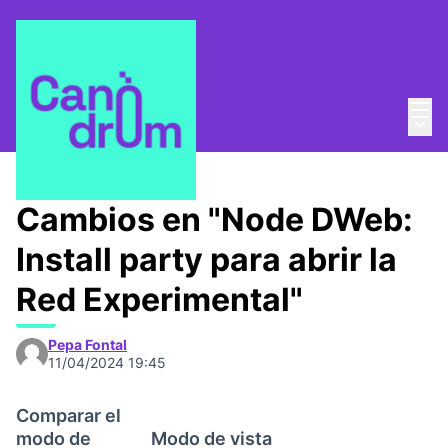
Menú
Entra
Menú 
¿Quienes somos?
/
Canòdrom Abierto
Cambios en "Node DWeb:
Install party para abrir la
Red Experimental"
Pepa Fontal
11/04/2024 19:45
Comparar el
modo de
Modo de vista