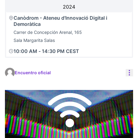
2024
Canòdrom - Ateneu d'Innovació Digital i
Demoràtica
Carrer de Concepción Arenal, 165
Sala Margarita Salas
10:00 AM
-
14:30 PM CEST
Con
Encuentro oficial