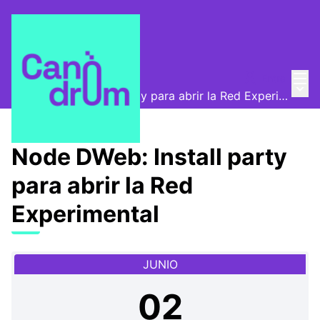
Menú
Entra
Canòdrom Abierto
/
Menú 
Node DWeb: Install party para abrir la Red Experimental
Node DWeb: Install party
para abrir la Red
Experimental
JUNIO
02