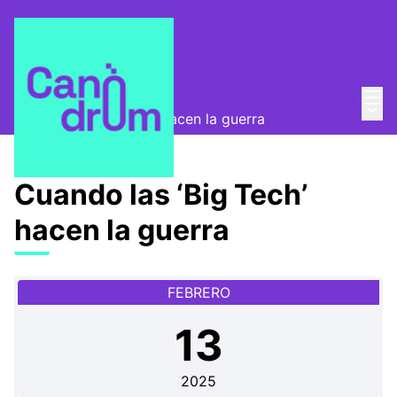
Menú
Entra
Canòdrom Abierto
/
Menú 
Cuando las ‘Big Tech’ hacen la guerra
Cuando las ‘Big Tech’
hacen la guerra
FEBRERO
13
2025