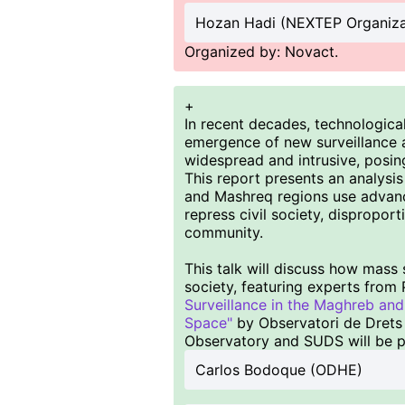
Hozan Hadi (NEXTEP Organiza
Organized by: Novact.
+
In recent decades, technological
emergence of new surveillance a
widespread and intrusive, posin
This report presents an analys
and Mashreq regions use advance
repress civil society, dispropo
community.
This talk will discuss how mass s
society, featuring experts from 
Surveillance in the Maghreb and 
Space"
by Observatori de Dret
Observatory and SUDS will be p
Carlos Bodoque (ODHE)