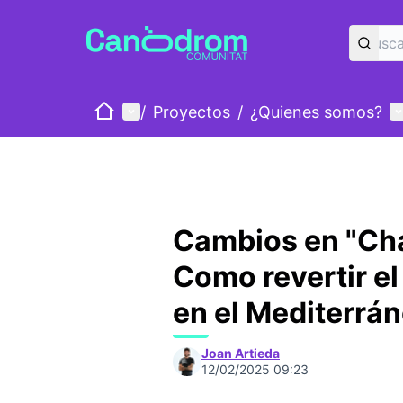
Inicio
Menú principal
M
/
Proyectos
/
¿Quienes somos?
Cambios en "Char
Como revertir el
en el Mediterrá
Joan Artieda
12/02/2025 09:23