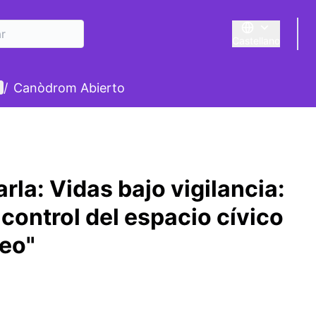
Castellano
Triar la llengua
E
enú de usuario
/
Canòdrom Abierto
la: Vidas bajo vigilancia:
 control del espacio cívico
neo"