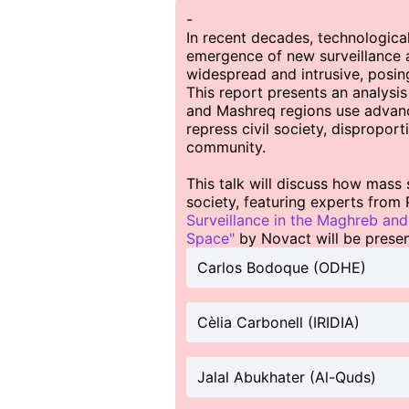
-
In recent decades, technological
emergence of new surveillance a
widespread and intrusive, posin
This report presents an analys
and Mashreq regions use advance
repress civil society, dispropo
community.
This talk will discuss how mass s
society, featuring experts from 
Surveillance in the Maghreb and 
Space"
by Novact will be presen
Carlos Bodoque (ODHE)
Cèlia Carbonell (IRIDIA)
Jalal Abukhater (Al-Quds)