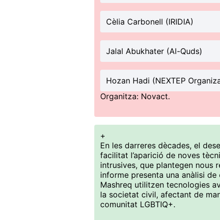
Cèlia Carbonell (IRIDIA)
Jalal Abukhater (Al-Quds)
Hozan Hadi (NEXTEP Organiza
Organitza: Novact.
+
En les darreres dècades, el dese
facilitat l’aparició de noves tèc
intrusives, que plantegen nous 
informe presenta una anàlisi de
Mashreq utilitzen tecnologies av
la societat civil, afectant de m
comunitat LGBTIQ+.