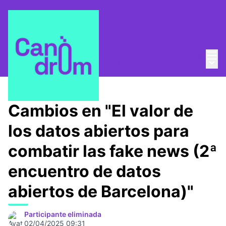
Menú
Entra
Menú 
¿Quienes somos?
/
Canòdrom Abierto
Cambios en "El valor de
los datos abiertos para
combatir las fake news (2ª
encuentro de datos
abiertos de Barcelona)"
Participante eliminada
02/04/2025 09:31