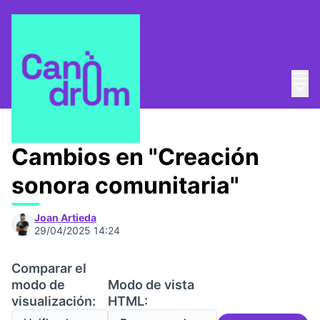
Menú
Entra
Menú 
¿Quienes somos?
/
Canòdrom Abierto
Cambios en "Creación
sonora comunitaria"
Joan Artieda
29/04/2025 14:24
Comparar el
modo de
Modo de vista
visualización:
HTML: