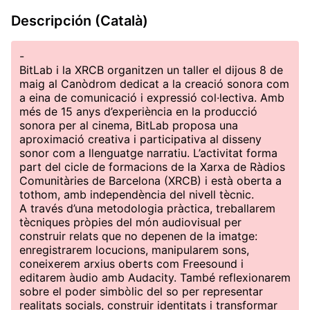
Descripción (Català)
-
BitLab i la XRCB organitzen un taller el dijous 8 de
maig al Canòdrom dedicat a la creació sonora com
a eina de comunicació i expressió col·lectiva. Amb
més de 15 anys d’experiència en la producció
sonora per al cinema, BitLab proposa una
aproximació creativa i participativa al disseny
sonor com a llenguatge narratiu. L’activitat forma
part del cicle de formacions de la Xarxa de Ràdios
Comunitàries de Barcelona (XRCB) i està oberta a
tothom, amb independència del nivell tècnic.
A través d’una metodologia pràctica, treballarem
tècniques pròpies del món audiovisual per
construir relats que no depenen de la imatge:
enregistrarem locucions, manipularem sons,
coneixerem arxius oberts com Freesound i
editarem àudio amb Audacity. També reflexionarem
sobre el poder simbòlic del so per representar
realitats socials, construir identitats i transformar