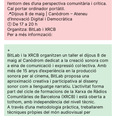
l’entorn des d’una perspectiva comunitària i crítica.
Cal portar ordinador portàtil.
📍Dijous 8 de maig | Canòdrom – Ateneu
d’Innovació Digital i Democràtica
🕕 De 17 a 20 h
Organitza: BitLab i XRCB
Per a més informzació:
+
BitLab i la XRCB organitzen un taller el dijous 8 de
maig al Canòdrom dedicat a la creació sonora com
a eina de comunicació i expressió col·lectiva. Amb
més de 15 anys d’experiència en la producció
sonora per al cinema, BitLab proposa una
aproximació creativa i participativa al disseny
sonor com a llenguatge narratiu. L’activitat forma
part del cicle de formacions de la Xarxa de Ràdios
Comunitàries de Barcelona (XRCB) i està oberta a
tothom, amb independència del nivell tècnic.
A través d’una metodologia pràctica, treballarem
tècniques pròpies del món audiovisual per