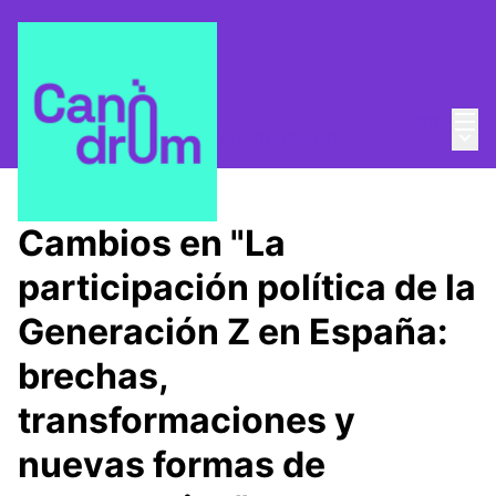
Menú
Entra
Menú 
¿Quienes somos?
/
Canòdrom Abierto
Cambios en "La
participación política de la
Generación Z en España:
brechas,
transformaciones y
nuevas formas de