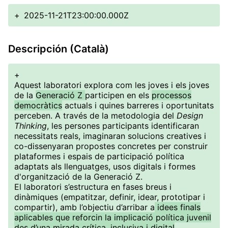
+
2025-11-21T23:00:00.000Z
Descripción (Català)
+
Aquest laboratori explora com les joves i els joves
de la
Generació Z
participen en els
processos
democràtics
actuals i quines barreres i oportunitats
perceben. A través de la metodologia del
Design
Thinking
, les persones participants identificaran
necessitats reals, imaginaran solucions creatives i
co-dissenyaran propostes concretes per construir
plataformes i espais de participació política
adaptats als llenguatges, usos digitals i formes
d'organització de la Generació Z.
El laboratori s’estructura en fases breus i
dinàmiques (empatitzar, definir, idear, prototipar i
compartir), amb l’objectiu d’arribar a
idees finals
aplicables que reforcin la implicació política juvenil
des d’una mirada crítica, inclusiva i digital
.