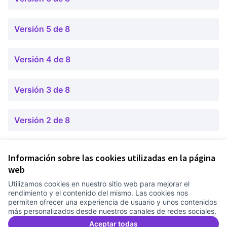
Versión 5 de 8
Versión 4 de 8
Versión 3 de 8
Versión 2 de 8
Versión 1 de 8
Información sobre las cookies utilizadas en la página
web
Utilizamos cookies en nuestro sitio web para mejorar el
Términos y condiciones de uso
rendimiento y el contenido del mismo. Las cookies nos
Configuración de cookies
permiten ofrecer una experiencia de usuario y unos contenidos
Comunitat Canòdrom en Facebook
(Link extern)
Comunitat Canòdrom en Instagram
(Link extern)
Comunitat Canòdrom en YouTube
(Link extern)
Castellano
más personalizados desde nuestros canales de redes sociales.
Triar la llengua
Elegir el idioma
Choose language
Aceptar todas