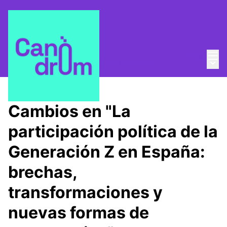
Menú
Entra
Menú 
¿Quienes somos?
/
Canòdrom Abierto
Cambios en "La
participación política de la
Generación Z en España:
brechas,
transformaciones y
nuevas formas de