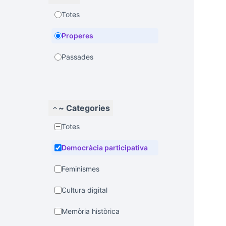
Totes
Properes
Passades
~ Categories
Totes
Democràcia participativa
Feminismes
Cultura digital
Memòria històrica