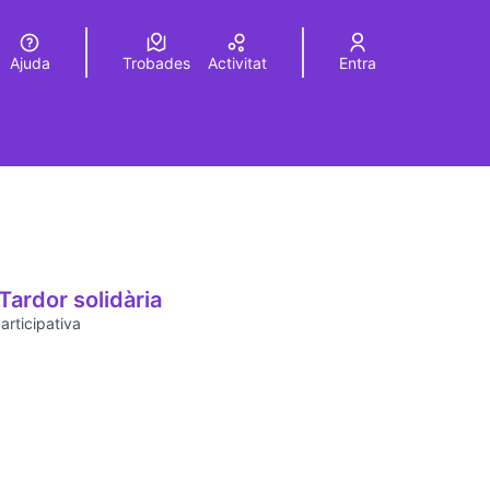
Ajuda
Trobades
Activitat
Entra
Elegir el idioma
Choose language
Tardor solidària
rticipativa