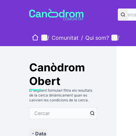
Inici
Menú principal
Menú d'u
/
Comunitat
/
Qui som?
/
Canòdrom
Obert
El següent formulari filtra els resultats
de la cerca dinàmicament quan es
canvien les condicions de la cerca.
Data