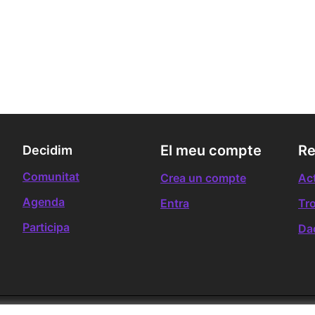
El meu compte
Re
Decidim
Comunitat
Crea un compte
Act
Agenda
Entra
Tr
Participa
Da