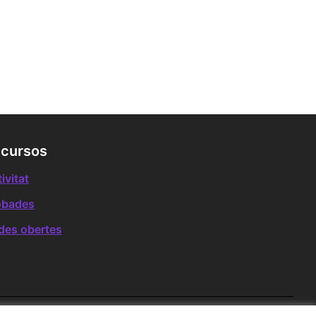
cursos
ivitat
obades
des obertes