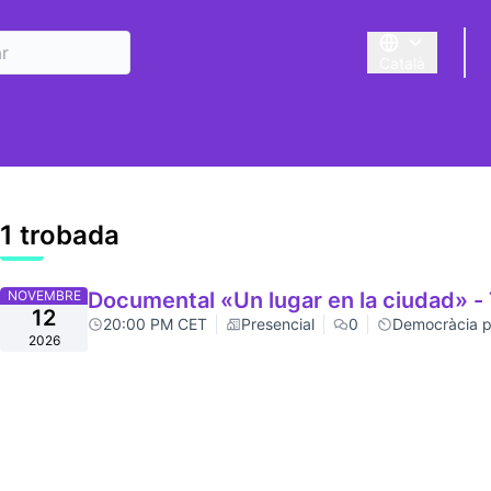
Català
Triar la llengua
suari
1 trobada
NOVEMBRE
Documental «Un lugar en la ciudad» - 
12
20:00 PM CET
Presencial
0
Democràcia pa
2026