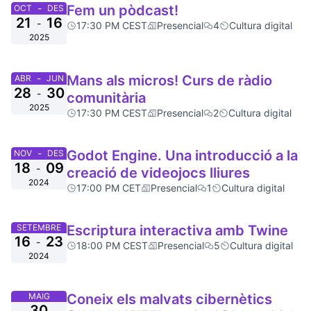
-
Fem un pòdcast!
OCT
DES
21
16
-
17:30 PM CEST
Presencial
4
Cultura digital
2025
-
Mans als micros! Curs de ràdio
ABR
JUN
28
30
-
comunitària
2025
17:30 PM CEST
Presencial
2
Cultura digital
-
Godot Engine. Una introducció a la
NOV
DES
18
09
-
creació de videojocs lliures
2024
17:00 PM CET
Presencial
1
Cultura digital
SETEMBRE
Escriptura interactiva amb Twine
16
23
-
18:00 PM CEST
Presencial
5
Cultura digital
2024
MAIG
Coneix els malvats cibernètics
30