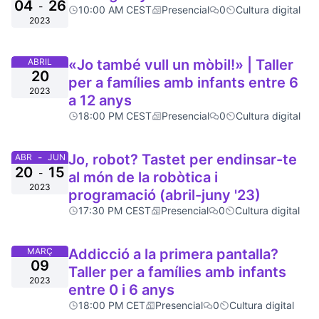
04
26
-
10:00 AM CEST
Presencial
0
Cultura digital
2023
ABRIL
«Jo també vull un mòbil!» | Taller
20
per a famílies amb infants entre 6
2023
a 12 anys
18:00 PM CEST
Presencial
0
Cultura digital
-
Jo, robot? Tastet per endinsar-te
ABR
JUN
20
15
-
al món de la robòtica i
2023
programació (abril-juny '23)
17:30 PM CEST
Presencial
0
Cultura digital
MARÇ
Addicció a la primera pantalla?
09
Taller per a famílies amb infants
2023
entre 0 i 6 anys
18:00 PM CET
Presencial
0
Cultura digital