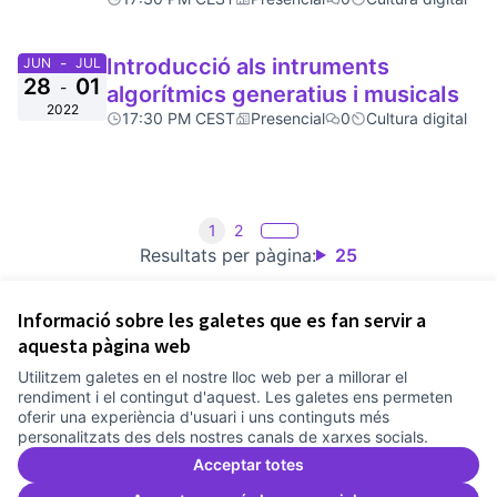
-
Introducció als intruments
JUN
JUL
28
01
-
algorítmics generatius i musicaIs
2022
17:30 PM CEST
Presencial
0
Cultura digital
1
2
Resultats per pàgina:
25
Informació sobre les galetes que es fan servir a
aquesta pàgina web
Utilitzem galetes en el nostre lloc web per a millorar el
Termes i condicions d'ús
rendiment i el contingut d'aquest. Les galetes ens permeten
Configuració de les galetes
oferir una experiència d'usuari i uns continguts més
Comunitat Canòdrom a Facebook
(Link externo)
Comunitat Canòdrom a Instagram
(Link externo)
Comunitat Canòdrom a YouTube
(Link externo)
Català
personalitzats des dels nostres canals de xarxes socials.
Triar la llengua
Elegir el idioma
Choose language
Acceptar totes