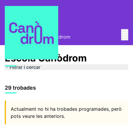
Menú
Entra
Menú 
Qui som?
/
Escola Canòdrom
Escola Canòdrom
Filtrar i cercar
29 trobades
Actualment no hi ha trobades programades, però
pots veure les anteriors.