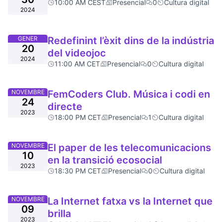
10:00 AM CEST
Presencial
0
Cultura digital
2024
GENER
Redefinint l’èxit dins de la indústria
20
del videojoc
2024
11:00 AM CET
Presencial
0
Cultura digital
NOVEMBRE
FemCoders Club. Música i codi en
24
directe
2023
18:00 PM CET
Presencial
1
Cultura digital
NOVEMBRE
El paper de les telecomunicacions
10
en la transició ecosocial
2023
18:30 PM CET
Presencial
0
Cultura digital
NOVEMBRE
La Internet fatxa vs la Internet que
09
brilla
2023