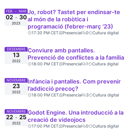
-
Jo, robot? Tastet per endinsar-te
FEB
MAR
02
30
-
al món de la robòtica i
2023
programació (febrer-març '23)
17:30 PM CET
Presencial
0
Cultura digital
DESEMBRE
Conviure amb pantalles.
13
Prevenció de conflictes a la família
2022
18:00 PM CET
Presencial
1
Cultura digital
NOVEMBRE
Infància i pantalles. Com prevenir
23
l’addicció precoç?
2022
18:00 PM CET
Presencial
3
Cultura digital
NOVEMBRE
Godot Engine. Una introducció a la
22
25
-
creació de videojocs
2022
17:00 PM CET
Presencial
0
Cultura digital