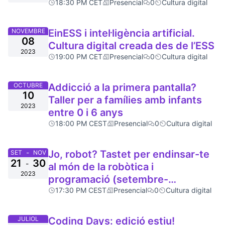
18:30 PM CET
Presencial
0
Cultura digital
NOVEMBRE
EinESS i intel·ligència artificial.
08
Cultura digital creada des de l’ESS
2023
19:00 PM CET
Presencial
0
Cultura digital
OCTUBRE
Addicció a la primera pantalla?
10
Taller per a famílies amb infants
2023
entre 0 i 6 anys
18:00 PM CEST
Presencial
0
Cultura digital
-
Jo, robot? Tastet per endinsar-te
SET
NOV
21
30
-
al món de la robòtica i
2023
programació (setembre-
novembre 2023)
17:30 PM CEST
Presencial
0
Cultura digital
JULIOL
Coding Days: edició estiu!