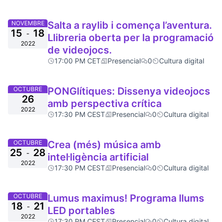
NOVEMBRE
Salta a raylib i comença l’aventura.
15
18
-
Llibreria oberta per la programació
2022
de videojocs.
17:00 PM CET
Presencial
0
Cultura digital
OCTUBRE
PONGlítiques: Dissenya videojocs
26
amb perspectiva crítica
2022
17:30 PM CEST
Presencial
0
Cultura digital
OCTUBRE
Crea (més) música amb
25
28
-
intel·ligència artificial
2022
17:30 PM CEST
Presencial
0
Cultura digital
OCTUBRE
Lumus maximus! Programa llums
18
21
-
LED portables
2022
17:30 PM CEST
Presencial
0
Cultura digital