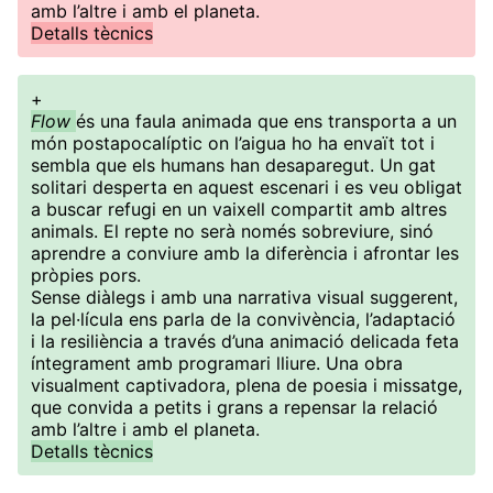
amb l’altre i amb el planeta.
Detalls tècnics
+
Flow
és una faula animada que ens transporta a un
món postapocalíptic on l’aigua ho ha envaït tot i
sembla que els humans han desaparegut. Un gat
solitari desperta en aquest escenari i es veu obligat
a buscar refugi en un vaixell compartit amb altres
animals. El repte no serà només sobreviure, sinó
aprendre a conviure amb la diferència i afrontar les
pròpies pors.
Sense diàlegs i amb una narrativa visual suggerent,
la pel·lícula ens parla de la convivència, l’adaptació
i la resiliència a través d’una animació delicada feta
íntegrament amb programari lliure. Una obra
visualment captivadora, plena de poesia i missatge,
que convida a petits i grans a repensar la relació
amb l’altre i amb el planeta.
Detalls tècnics