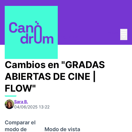
Menú
Entra
Menú 
Gradas de cine 2025
/
Programa
Cambios en "GRADAS
ABIERTAS DE CINE |
FLOW"
Sara B.
04/06/2025 13:22
Comparar el
modo de
Modo de vista