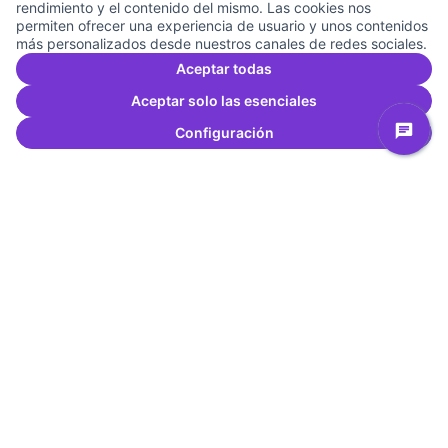
rendimiento y el contenido del mismo. Las cookies nos
permiten ofrecer una experiencia de usuario y unos contenidos
más personalizados desde nuestros canales de redes sociales.
Aceptar todas
Recommended age: Suitable for all audiences
Aceptar solo las esenciales
Configuración
Dialogue-free version. Accessible subtitles and audio
description
Descripción (Castellano)
-
Flow
es una fábula animada que nos transporta a un
mundo postapocalíptico donde el agua lo ha invadido
todo y parece que los humanos han desaparecido. Un
gato solitario despierta en este escenario y se ve
obligado a buscar refugio en un barco compartido con
otros animales. El reto no será solo sobrevivir, sino
aprender a convivir con la diferencia y afrontar los
propios miedos.
Sin diálogos y con una narrativa visual sugerente, la