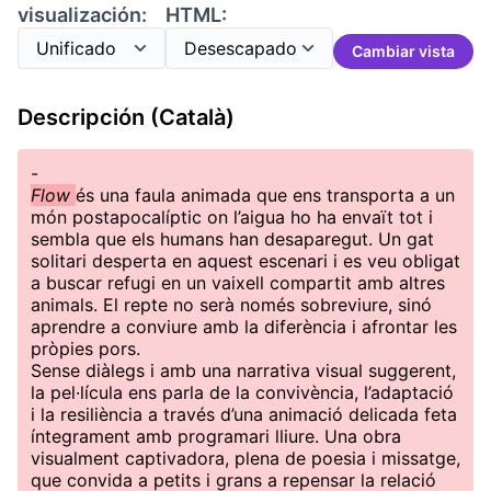
visualización:
HTML:
Cambiar vista
Descripción (Català)
-
Flow
és una faula animada que ens transporta a un
món postapocalíptic on l’aigua ho ha envaït tot i
sembla que els humans han desaparegut. Un gat
solitari desperta en aquest escenari i es veu obligat
a buscar refugi en un vaixell compartit amb altres
animals. El repte no serà només sobreviure, sinó
aprendre a conviure amb la diferència i afrontar les
pròpies pors.
Sense diàlegs i amb una narrativa visual suggerent,
la pel·lícula ens parla de la convivència, l’adaptació
i la resiliència a través d’una animació delicada feta
íntegrament amb programari lliure. Una obra
visualment captivadora, plena de poesia i missatge,
que convida a petits i grans a repensar la relació