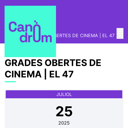
Menú
Entra
Menú 
Programa
/
GRADES OBERTES DE CINEMA | EL 47
GRADES OBERTES DE
CINEMA | EL 47
JULIOL
25
2025