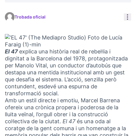
Con
Trobada oficial
El 47
explica una història real de rebel·lia i
dignitat a la Barcelona del 1978, protagonitzada
per Manolo Vital, un conductor d’autobús que
destapa una mentida institucional amb un gest
que desafia el sistema. L’acció, senzilla però
contundent, esdevé una espurna de
transformació social.
Amb un estil directe i emotiu, Marcel Barrena
ofereix una crònica propera i poderosa de la
lluita veïnal, l’orgull obrer i la construcció
col·lectiva de la ciutat.
El 47
és una oda al
coratge de la gent comuna i un homenatge a la
memòria popular dels barris que van construir la