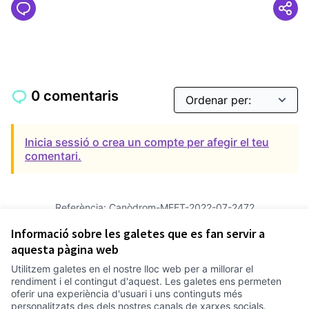
0 comentaris
Inicia sessió o crea un compte per afegir el teu
comentari.
Referència: Canòdrom-MEET-2022-07-2472
Versió 20
(de 20)
veure altres versions
Informació sobre les galetes que es fan servir a
Afegir al calendari
aquesta pàgina web
Utilitzem galetes en el nostre lloc web per a millorar el
Termes i condicions d'ús
rendiment i el contingut d'aquest. Les galetes ens permeten
Configuració de les galetes
oferir una experiència d'usuari i uns continguts més
Comunitat Canòdrom a Facebook
(Link externo)
Comunitat Canòdrom a Instagram
(Link externo)
Comunitat Canòdrom a YouTube
(Link externo)
Català
personalitzats des dels nostres canals de xarxes socials.
Triar la llengua
Elegir el idioma
Choose language