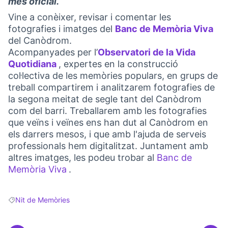
més oficial.
Vine a conèixer, revisar i comentar les
fotografies i imatges del
Banc de Memòria Viva
(Ob
del Canòdrom.
Acompanyades per l’
Observatori de la Vida
Quotidiana
, expertes en la construcció
(Link externo)
col·lectiva de les memòries populars, en grups de
treball compartirem i analitzarem fotografies de
la segona meitat de segle tant del Canòdrom
com del barri. Treballarem amb les fotografies
que veïns i veïnes ens han dut al Canòdrom en
els darrers mesos, i que amb l'ajuda de serveis
professionals hem digitalitzat. Juntament amb
altres imatges, les podeu trobar al
Banc de
Memòria Viva
.
(Obrir en una pestanya nova)
Nit de Memòries
Resultats en filtrar per: Nit de Memòries