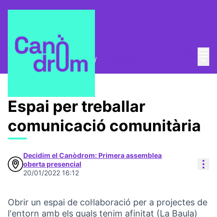
Menú
Entra
Menú 
Trobades i assemblees
/
Propostes
Espai per treballar
comunicació comunitària
Decidim el Canòdrom: Primera assemblea
Con
oberta presencial
20/01/2022 16:12
Obrir un espai de col·laboració per a projectes de
l'entorn amb els quals tenim afinitat (La Baula)