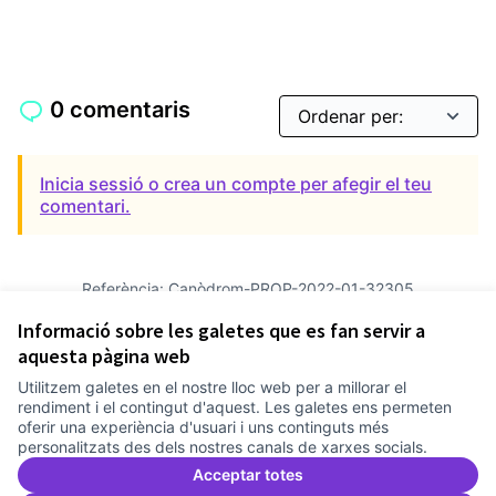
0 comentaris
Inicia sessió o crea un compte per afegir el teu
comentari.
Referència: Canòdrom-PROP-2022-01-32305
Versió 1
(de 1)
veure altres versions
Informació sobre les galetes que es fan servir a
Verifica l'empremta digital
aquesta pàgina web
Utilitzem galetes en el nostre lloc web per a millorar el
Termes i condicions d'ús
rendiment i el contingut d'aquest. Les galetes ens permeten
Configuració de les galetes
oferir una experiència d'usuari i uns continguts més
Comunitat Canòdrom a Facebook
(Link externo)
Comunitat Canòdrom a Instagram
(Link externo)
Comunitat Canòdrom a YouTube
(Link externo)
Català
personalitzats des dels nostres canals de xarxes socials.
Triar la llengua
Elegir el idioma
Choose language
Acceptar totes