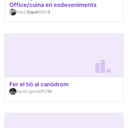
Office/cuina en esdeveniments
Pau
Espai
1
3
Fer el tió al canòdrom
David Igón
7
10