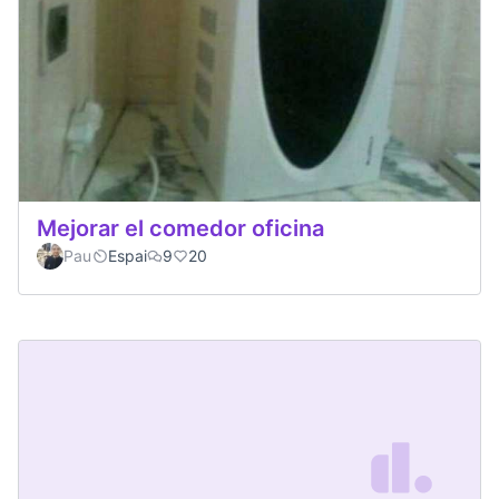
Mejorar el comedor oficina
Pau
Espai
9
20