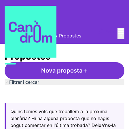
Menú
Entra
Menú 
Trobades i assemblees
/
Propostes
Propostes
Nova proposta
Filtrar i cercar
Quins temes vols que treballem a la pròxima
plenària? Hi ha alguna proposta que no hagis
pogut comentar en l'última trobada? Deixa'ns-la