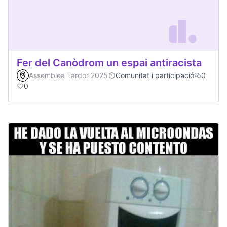
Fer del Canòdrom un espai antiracista
Assemblea Tardor 2025
Comunitat i participació
0
0