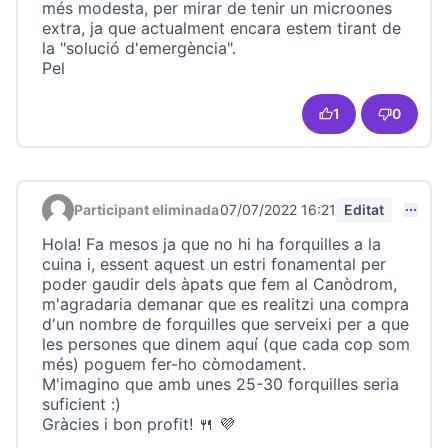
més modesta, per mirar de tenir un microones
extra, ja que actualment encara estem tirant de
la "solució d'emergència".
Pel
1
0
Participant eliminada
07/07/2022 16:21
Editat
Comentari 22979
Hola! Fa mesos ja que no hi ha forquilles a la
cuina i, essent aquest un estri fonamental per
poder gaudir dels àpats que fem al Canòdrom,
m'agradaria demanar que es realitzi una compra
d'un nombre de forquilles que serveixi per a que
les persones que dinem aquí (que cada cop som
més) poguem fer-ho còmodament.
M'imagino que amb unes 25-30 forquilles seria
suficient :)
Gràcies i bon profit! 🍴 💜