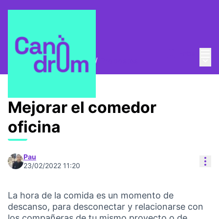
Menú
Entra
Menú 
Trobades i assemblees
/
Propostes
Mejorar el comedor
oficina
Pau
Con
23/02/2022 11:20
La hora de la comida es un momento de
descanso, para desconectar y relacionarse con
los compañeras de tu mismo proyecto o de