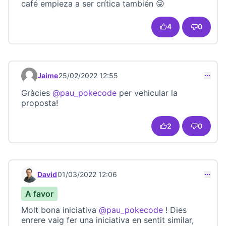
café empieza a ser crítica también 😜
4
0
Jaime
25/02/2022 12:55
Comentari 22822
Gràcies
@pau_pokecode
per vehicular la
proposta!
2
0
David
01/03/2022 12:06
Comentari 22824
A favor
Molt bona iniciativa
@pau_pokecode
! Dies
enrere vaig fer una iniciativa en sentit similar,