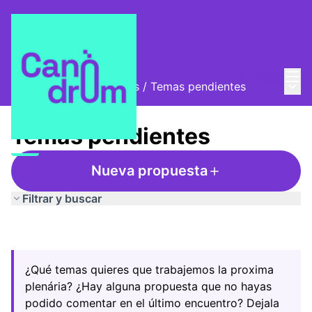
Menú
Entra
Menú 
Encuentros y asambleas
/
Temas pendientes
Temas pendientes
Nueva propuesta
Filtrar y buscar
¿Qué temas quieres que trabajemos la proxima
plenária? ¿Hay alguna propuesta que no hayas
podido comentar en el último encuentro? Dejala