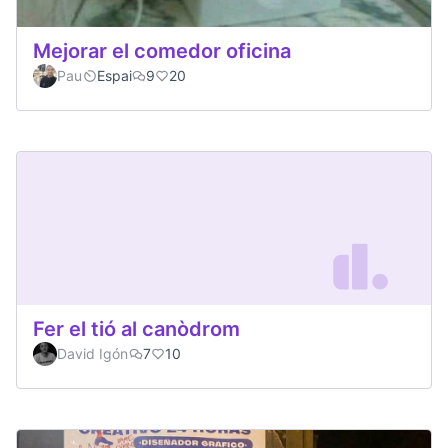
Mejorar el comedor oficina
Pau
Espai
9
20
Fer el tió al canòdrom
David Igón
7
10