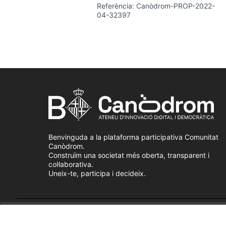
Referència: Canòdrom-PROP-2022-
04-32397
Benvinguda a la plataforma participativa Comunitat
Canòdrom.
Construïm una societat més oberta, transparent i
col·laborativa.
Uneix-te, participa i decideix.
Termes i condicions d'ús
Configuració de les galetes