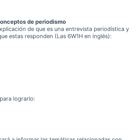
 conceptos de periodismo
icación de que es una entrevista periodística y
que estas responden (Las 6W1H en inglés):
para lograrlo:
sará a informar las temáticas relacionadas con