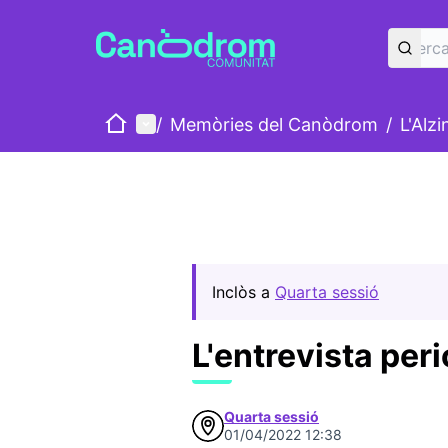
Inici
Menú principal
/
Memòries del Canòdrom
/
L'Alz
Inclòs a
Quarta sessió
L'entrevista peri
Quarta sessió
01/04/2022 12:38