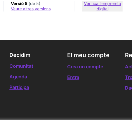
Versió 5
(de 5)
Verifica l'empremta
veure altres versions
digital
El meu compte
Re
Decidim
Comunitat
Crea un compte
Act
Agenda
Entra
Tr
Participa
Da