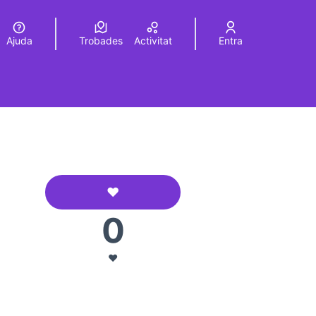
Ajuda
Trobades
Activitat
Entra
Elegir el idioma
Choose language
❤️
L&#39;entrevista periodística
0
❤️
rols de recursos