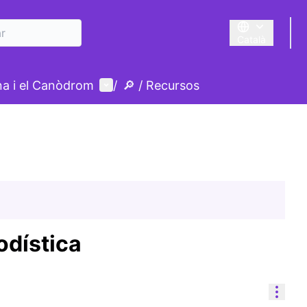
Català
Triar la llengua
Menú d'usuari
ina i el Canòdrom
/
🔎 / Recursos
odística
Cont