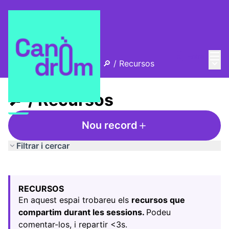
Menú
Entra
Menú 
L'Alzina i el Canòdrom
/
🔎 / Recursos
🔎 / Recursos
Nou record
Filtrar i cercar
Saltar el mapa
Leaflet
|
©
HERE maps
El següent element és un mapa que presenta els component
+
RECURSOS
−
En aquest espai trobareu els
recursos que
compartim durant les sessions.
Podeu
comentar-los, i repartir <3s.