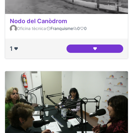
Nodo del Canòdrom
Oficina tècnica
Franquisme
0
0
1
❤️
❤️
Nodo del Canòdro