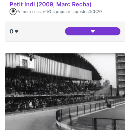
Petit Indi (2009, Marc Recha)
Primera sessió
Oci popular i apostes
0
0
0
❤️
❤️
Petit Indi (2009, M