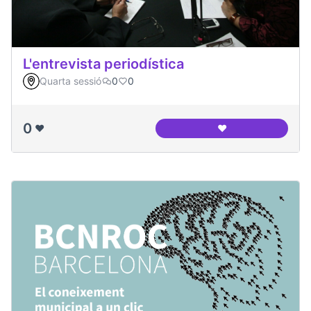
L'entrevista periodística
Quarta sessió
0
0
0
❤️
❤️
L'entrevista period