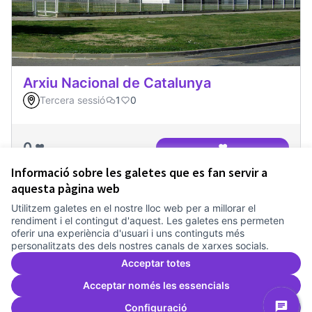
Arxiu Nacional de Catalunya
Tercera sessió
1
0
0
❤️
❤️
Arxiu Nacional de 
Informació sobre les galetes que es fan servir a
aquesta pàgina web
Utilitzem galetes en el nostre lloc web per a millorar el
Termes i condicions d'ús
rendiment i el contingut d'aquest. Les galetes ens permeten
Configuració de les galetes
oferir una experiència d'usuari i uns continguts més
Comunitat Canòdrom a Facebook
(Link externo)
Comunitat Canòdrom a Instagram
(Link externo)
Comunitat Canòdrom a YouTube
(Link externo)
Català
personalitzats des dels nostres canals de xarxes socials.
Triar la llengua
Elegir el idioma
Choose language
Acceptar totes
Acceptar només les essencials
Configuració
Am
(L
(Link externo)