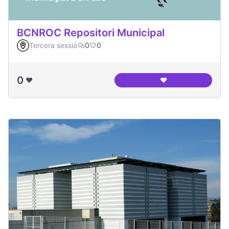
BCNROC Repositori Municipal
Tercera sessió
0
0
0
❤️
❤️
BCNROC Repositori