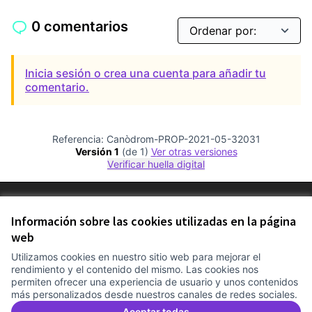
0 comentarios
Inicia sesión o crea una cuenta para añadir tu
comentario.
Referencia: Canòdrom-PROP-2021-05-32031
Versión 1
(de 1)
ver otras versiones
Verificar huella digital
Términos y condiciones de uso
Configuración de cookies
Información sobre las cookies utilizadas en la página
Comunitat Canòdrom en Facebook
(Link extern)
Comunitat Canòdrom en Instagram
(Link extern)
Comunitat Canòdrom en YouTube
(Link extern)
web
Castellano
Triar la llengua
Elegir el idioma
Choose language
Utilizamos cookies en nuestro sitio web para mejorar el
rendimiento y el contenido del mismo. Las cookies nos
permiten ofrecer una experiencia de usuario y unos contenidos
más personalizados desde nuestros canales de redes sociales.
Co
(L
(Link extern)
Web creada con
software libre
.
Aceptar todas