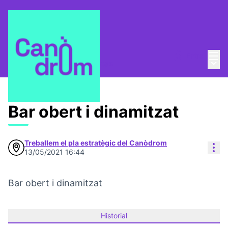
Menú
Entra
Menú 
Pla Estratègic
/
Propuestas
Bar obert i dinamitzat
Treballem el pla estratègic del Canòdrom
Con
13/05/2021 16:44
Bar obert i dinamitzat
Historial