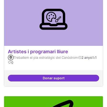
Artistes i programari lliure
Treballem el pla estratègic del Canòdrom
2 anys
1
0
Donar suport
Artistes i programari lliure