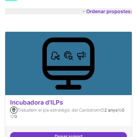
Ordenar propostes:
Incubadora d'ILPs
Treballem el pla estratègic del Canòdrom
2 anys
0
0
Donar suport