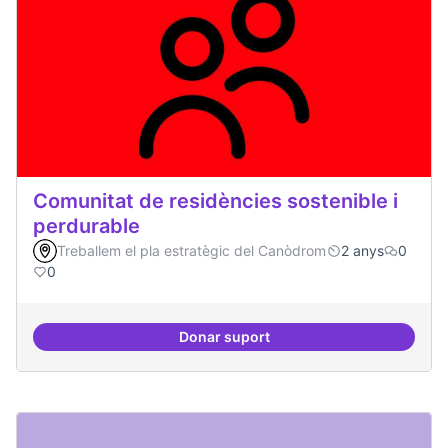
Comunitat de residències sostenible i
perdurable
Treballem el pla estratègic del Canòdrom
2 anys
0
0
Donar suport
Comunitat de r