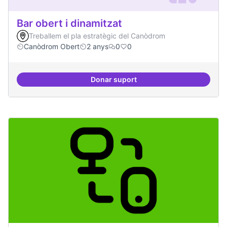
Bar obert i dinamitzat
Treballem el pla estratègic del Canòdrom
Canòdrom Obert
2 anys
0
0
Donar suport
Bar obert i dinamitzat