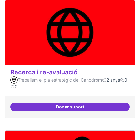
Recerca i re-avaluació
Treballem el pla estratègic del Canòdrom
2 anys
0
0
Donar suport
Recerca i re-avaluació