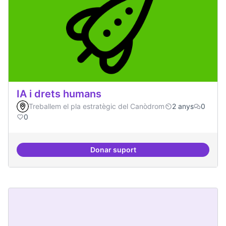
IA i drets humans
Treballem el pla estratègic del Canòdrom
2 anys
0
0
Donar suport
IA i drets humans