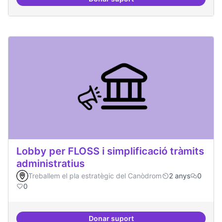
Incubadora d'ILPs
Lobby per FLOSS i simplificació tràmits
administratius
Treballem el pla estratègic del Canòdrom
2 anys
0
0
Donar suport