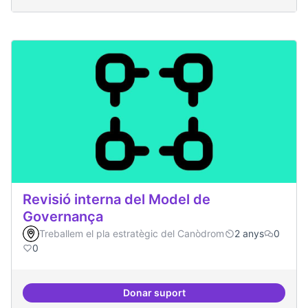
Revisió interna del Model de
Governança
Treballem el pla estratègic del Canòdrom
2 anys
0
0
Donar suport
Revisió interna del Model de Go