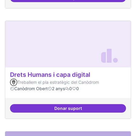
Lobby per FLOSS i simplificació 
Drets Humans i capa digital
Treballem el pla estratègic del Canòdrom
Canòdrom Obert
2 anys
0
0
Donar suport
Drets Humans i capa digital