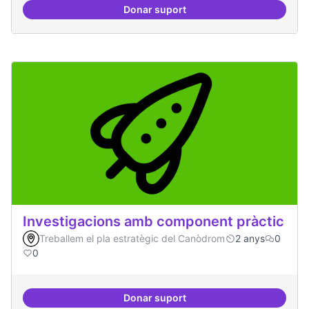
Donar suport
Comité Asesor Internacional
Investigacions amb component pràctic
Treballem el pla estratègic del Canòdrom
2 anys
0
0
Donar suport
Investigacions amb component p