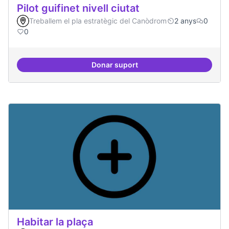
Pilot guifinet nivell ciutat
Treballem el pla estratègic del Canòdrom
2 anys
0
0
Donar suport
Pilot guifinet nivell ciutat
Habitar la plaça