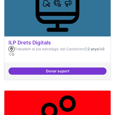
ILP Drets Digitals
Treballem el pla estratègic del Canòdrom
2 anys
0
0
Donar suport
ILP Drets Digitals