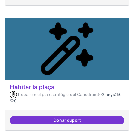
Habitar la plaça
Treballem el pla estratègic del Canòdrom
2 anys
0
0
Donar suport
Habitar la plaça