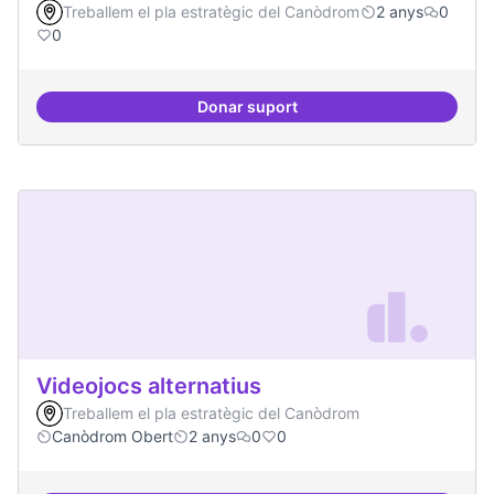
Treballem el pla estratègic del Canòdrom
2 anys
0
0
Donar suport
Habitar la plaça
Videojocs alternatius
Treballem el pla estratègic del Canòdrom
Canòdrom Obert
2 anys
0
0