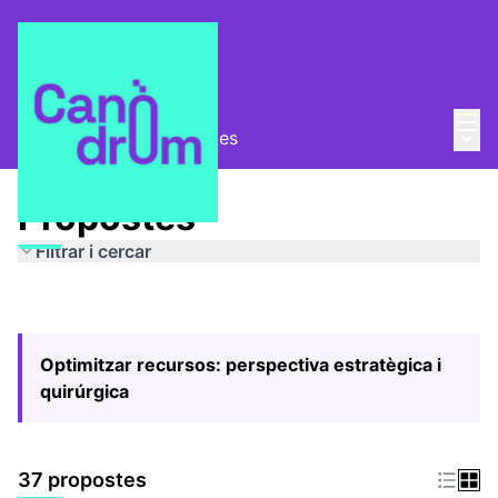
Menú
Entra
Menú 
Pla Estratègic
/
Propostes
Propostes
Filtrar i cercar
Optimitzar recursos: perspectiva estratègica i
quirúrgica
37 propostes