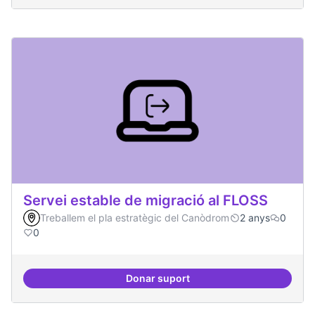
Servei estable de migració al FLOSS
Treballem el pla estratègic del Canòdrom
2 anys
0
0
Donar suport
Servei estable de migració al FL