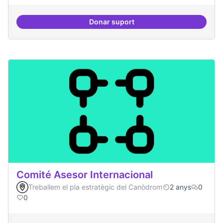
Donar suport
Festivals anuals de referència
Comité Asesor Internacional
Treballem el pla estratègic del Canòdrom
2 anys
0
0