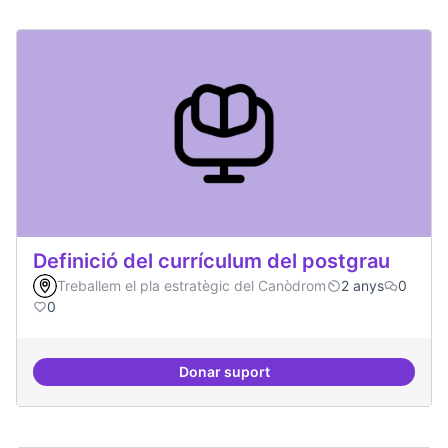
Definició del currículum del postgrau
Treballem el pla estratègic del Canòdrom
2 anys
0
0
Donar suport
Definició del currículum del pos