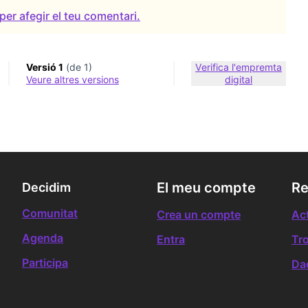
per afegir el teu comentari.
Versió 1
(de 1)
Verifica l'empremta
veure altres versions
digital
El meu compte
Re
Decidim
Comunitat
Crea un compte
Act
Agenda
Entra
Tr
Participa
Da