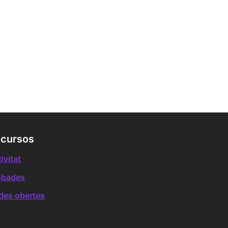
cursos
ivitat
obades
des obertes