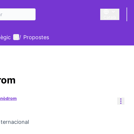
Català
Triar la llengua
Menú d'usuari
tègic
/
Propostes
rom
Canòdrom
Cont
nternacional