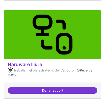
Hardware lliure
Treballem el pla estratègic del Canòdrom
Recerca
0
0
Donar suport
Hardware lliure