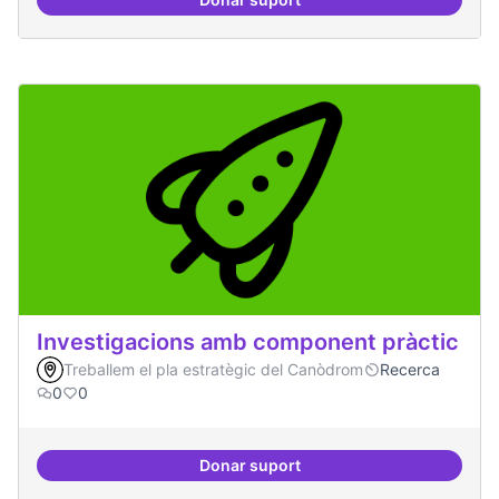
Xarxa internacional d'ateneus -
Investigacions amb component pràctic
Treballem el pla estratègic del Canòdrom
Recerca
0
0
Donar suport
Investigacions amb component p