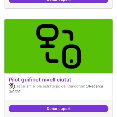
Programa de seminari regular
Pilot guifinet nivell ciutat
Treballem el pla estratègic del Canòdrom
Recerca
0
0
Donar suport
Pilot guifinet nivell ciutat