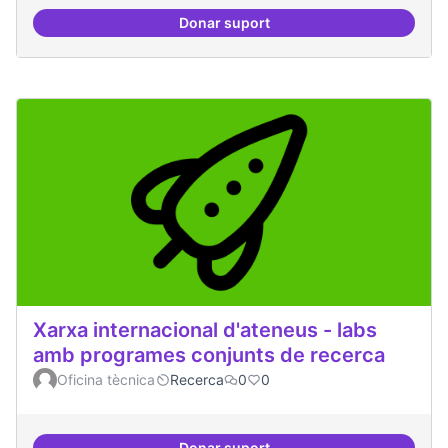
Donar suport
Erasmus Canòdrom
Xarxa internacional d'ateneus - labs
amb programes conjunts de recerca
Oficina tècnica
Recerca
0
0
Donar suport