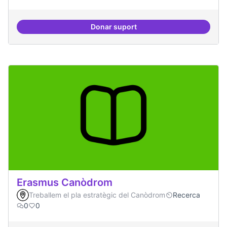
Donar suport
Contactes amb centres de recer
Erasmus Canòdrom
Treballem el pla estratègic del Canòdrom
Recerca
0
0