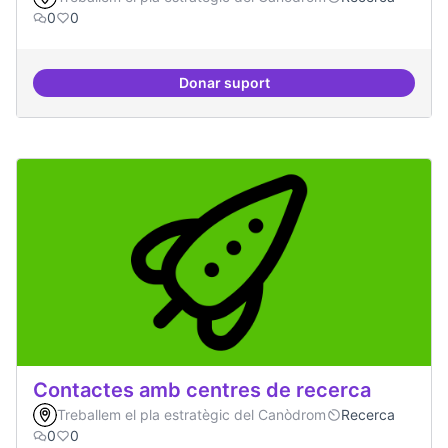
0
0
Donar suport
IA i drets humans
Contactes amb centres de recerca
Treballem el pla estratègic del Canòdrom
Recerca
0
0