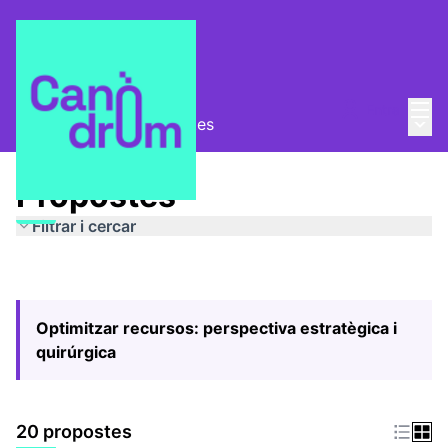
Menú
Entra
Menú 
Pla Estratègic
/
Propostes
Propostes
Filtrar i cercar
Optimitzar recursos: perspectiva estratègica i
quirúrgica
20 propostes