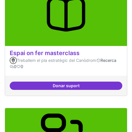
Espai on fer masterclass
Treballem el pla estratègic del Canòdrom
Recerca
0
0
Donar suport
Espai on fer masterclass