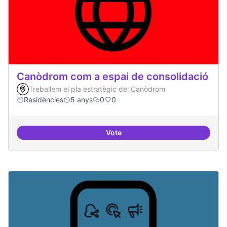
Canòdrom com a espai de consolidació
Treballem el pla estratègic del Canòdrom
Residències
5 anys
0
0
Vote
Canòdrom com a espai de consol