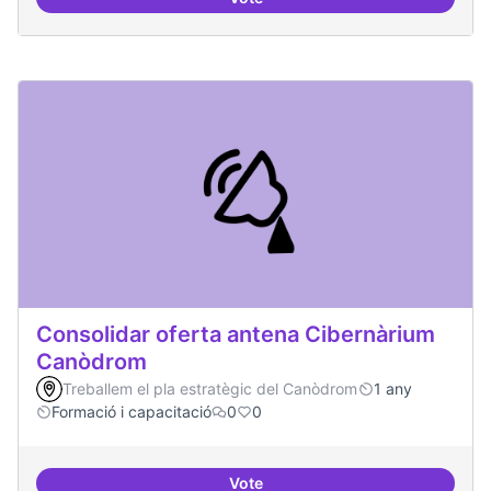
Habitar la plaça
Consolidar oferta antena Cibernàrium
Canòdrom
Treballem el pla estratègic del Canòdrom
1 any
Formació i capacitació
0
0
Vote