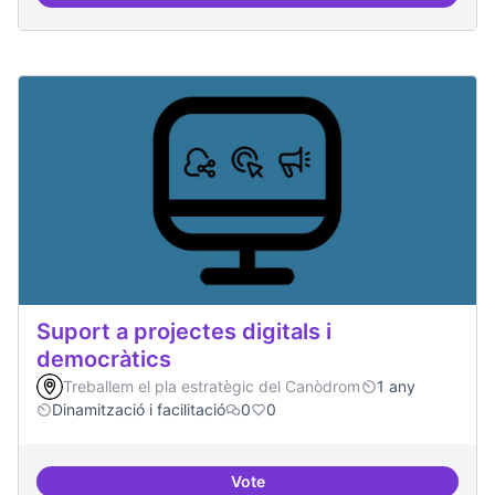
Consolidar oferta antena Ciber
Suport a projectes digitals i
democràtics
Treballem el pla estratègic del Canòdrom
1 any
Dinamització i facilitació
0
0
Vote
Suport a projectes digitals i dem