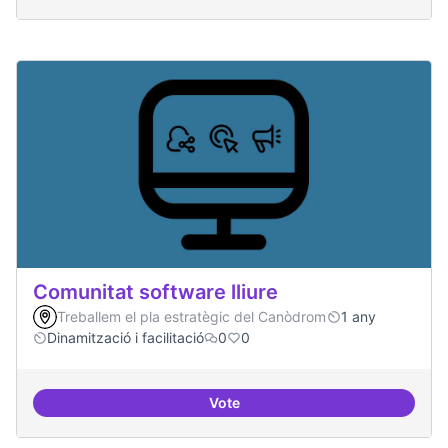
Comunitat software lliure
Treballem el pla estratègic del Canòdrom
1 any
Dinamització i facilitació
0
0
Vote
Comunitat software lliure