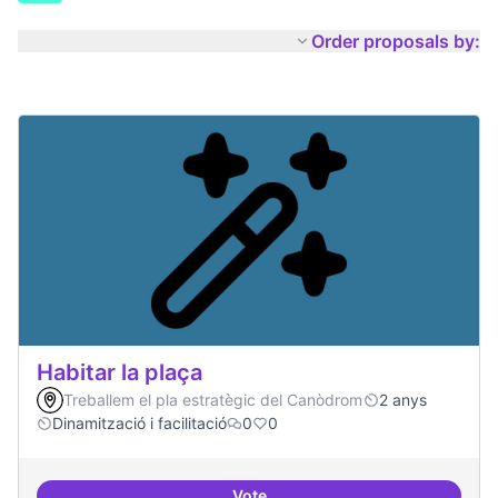
Order proposals by:
Habitar la plaça
Treballem el pla estratègic del Canòdrom
2 anys
Dinamització i facilitació
0
0
Vote