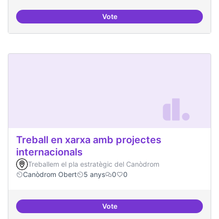
Vote
Protocol de rebuda de demande
Treball en xarxa amb projectes
internacionals
Treballem el pla estratègic del Canòdrom
Canòdrom Obert
5 anys
0
0
Vote
Treball en xarxa amb projectes i