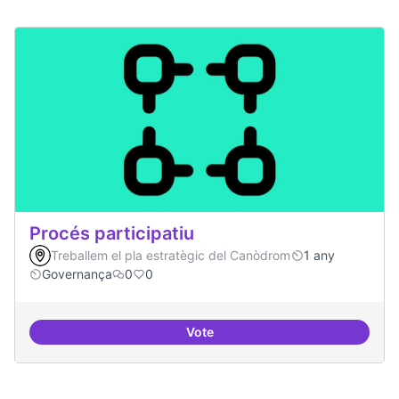
Procés participatiu
Treballem el pla estratègic del Canòdrom
1 any
Governança
0
0
Vote
Procés participatiu