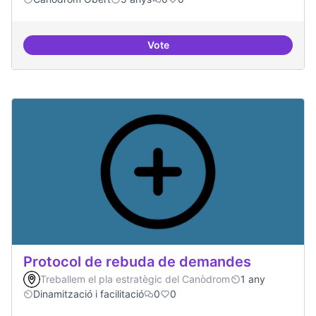
Vote
Refugi en cas d'un tall a internet
Protocol de rebuda de demandes
Treballem el pla estratègic del Canòdrom
1 any
Dinamització i facilitació
0
0