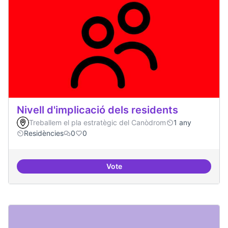
Nivell d'implicació dels residents
Treballem el pla estratègic del Canòdrom
1 any
Residències
0
0
Vote
Nivell d'implicació dels residents