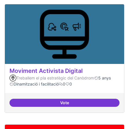
Moviment Activista Digital
Treballem el pla estratègic del Canòdrom
5 anys
Dinamització i facilitació
0
0
Vote
Moviment Activista Digital