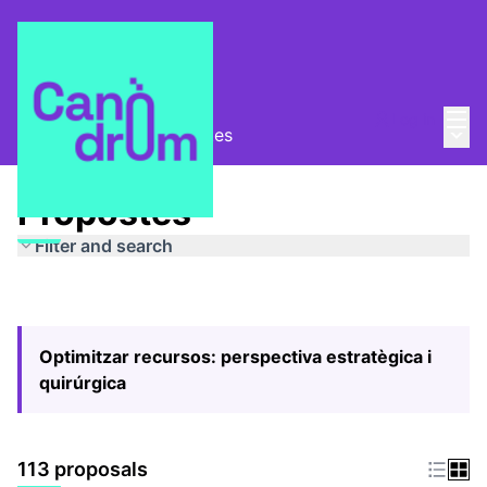
Mai
Log in
Main
Pla Estratègic
/
Propostes
Propostes
Filter and search
Optimitzar recursos: perspectiva estratègica i
quirúrgica
113 proposals