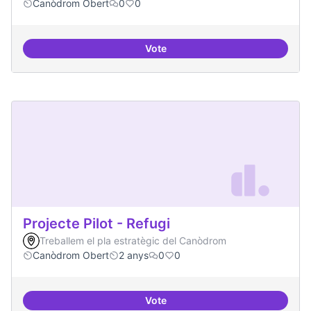
Canòdrom Obert
0
0
Vote
Festival feminisme digital
Projecte Pilot - Refugi
Treballem el pla estratègic del Canòdrom
Canòdrom Obert
2 anys
0
0
Vote
Projecte Pilot - Refugi