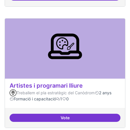
Artistes i programari lliure
Treballem el pla estratègic del Canòdrom
2 anys
Formació i capacitació
1
0
Vote
Artistes i programari lliure