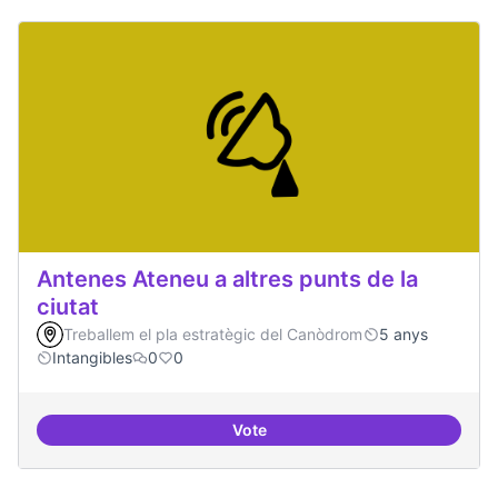
Antenes Ateneu a altres punts de la
ciutat
Treballem el pla estratègic del Canòdrom
5 anys
Intangibles
0
0
Vote
Antenes Ateneu a altres punts de 