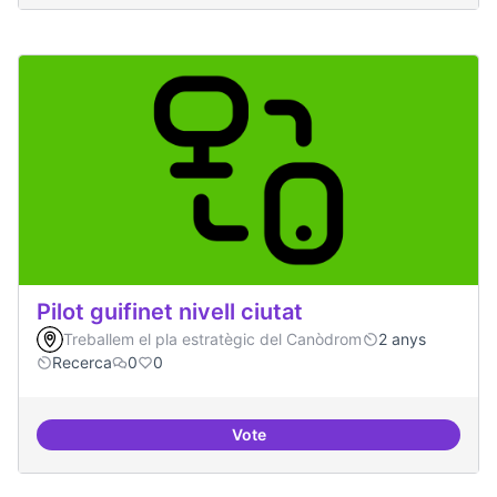
Pilot guifinet nivell ciutat
Treballem el pla estratègic del Canòdrom
2 anys
Recerca
0
0
Vote
Pilot guifinet nivell ciutat