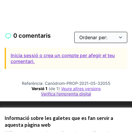
0 comentaris
Inicia sessió o crea un compte per afegir el teu
comentari.
Referència: Canòdrom-PROP-2021-05-32055
Versió 1
(de 1)
veure altres versions
Verifica l'empremta digital
Termes i condicions d'ús
Configuració de les galetes
Informació sobre les galetes que es fan servir a
Comunitat Canòdrom a Facebook
(Link externo)
Comunitat Canòdrom a Instagram
(Link externo)
Comunitat Canòdrom a YouTube
(Link externo)
aquesta pàgina web
Català
Triar la llengua
Elegir el idioma
Choose language