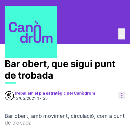
Menú
Entra
Menú 
Pla Estratègic
/
Propostes
Bar obert, que sigui punt
de trobada
Treballem el pla estratègic del Canòdrom
Con
13/05/2021 17:55
Bar obert, amb moviment, circulació, com a punt
de trobada