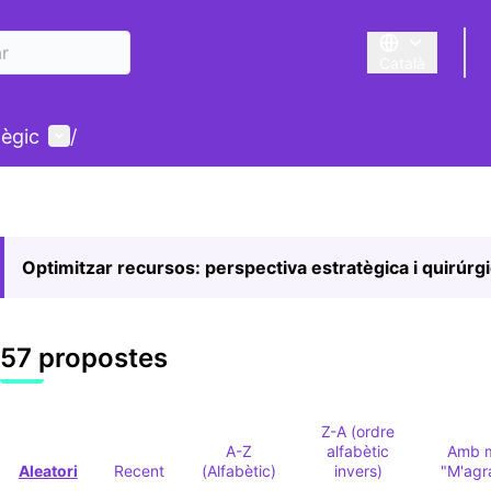
Català
Triar la llengua
Menú d'usuari
tègic
/
Optimitzar recursos: perspectiva estratègica i quirúrg
57 propostes
Z-A (ordre
A-Z
alfabètic
Amb 
Aleatori
Recent
(Alfabètic)
invers)
"M'agr