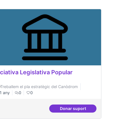
iciativa Legislativa Popular
Treballem el pla estratègic del Canòdrom
1 any
0
0
Donar suport
si i donar-li resposta
Iniciativa Legislativa Popular