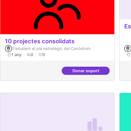
Es
10 projectes consolidats
Treballem el pla estratègic del Canòdrom
1 any
0
0
Donar suport
10 projectes consolida