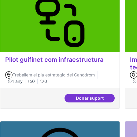
Pilot guifinet com infraestructura
Im
te
Treballem el pla estratègic del Canòdrom
1 any
0
0
Donar suport
Pilot guifinet com infr