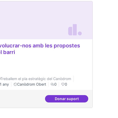
volucrar-nos amb les propostes
l barri
Treballem el pla estratègic del Canòdrom
1 any
Canòdrom Obert
0
0
Donar suport
ienciació d'ús de la tecnologia i fomentar la sobirania tecnològic
Involucrar-nos amb les propo