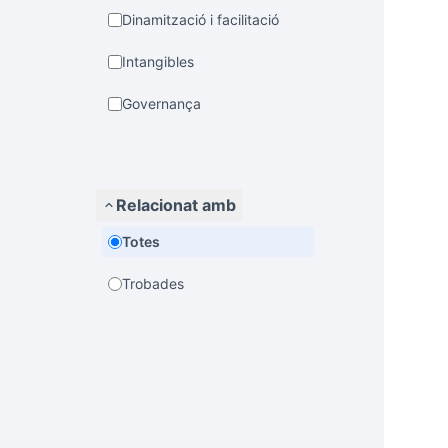
Dinamització i facilitació
Intangibles
Governança
Relacionat amb
Totes
Trobades