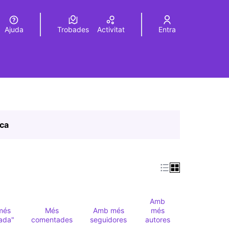
Ajuda
Trobades
Activitat
Entra
Elegir el idioma
Choose language
ica
Amb
més
Més
Amb més
més
ada"
comentades
seguidores
autores