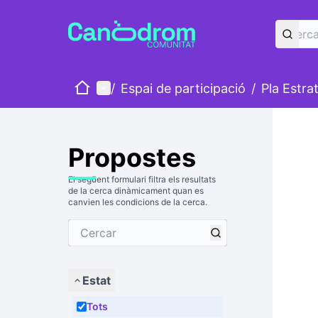
Inici
Menú principal
/
Espai de participació
/
Pla Estra
Propostes
El següent formulari filtra els resultats
de la cerca dinàmicament quan es
canvien les condicions de la cerca.
Estat
Tots