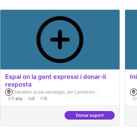
Espai on la gent expressi i donar-li
In
resposta
Treballem el pla estratègic del Canòdrom
1 any
0
0
Donar suport
Espai on la gent expres