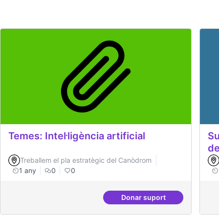
Temes: Intel·ligència artificial
Su
de
Treballem el pla estratègic del Canòdrom
1 any
0
0
Donar suport
Temes: Intel·ligència art