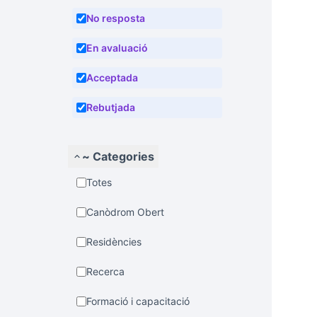
No resposta
En avaluació
Acceptada
Rebutjada
~ Categories
Totes
Canòdrom Obert
Residències
Recerca
Formació i capacitació