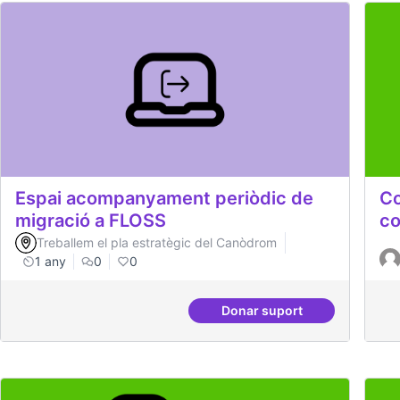
Espai acompanyament periòdic de
Co
migració a FLOSS
co
Treballem el pla estratègic del Canòdrom
1 any
0
0
Donar suport
Espai acompanyament 