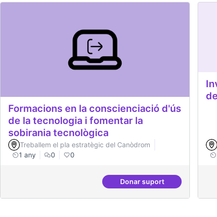
In
de
Formacions en la conscienciació d'ús
de la tecnologia i fomentar la
sobirania tecnològica
Treballem el pla estratègic del Canòdrom
1 any
0
0
Donar suport
Formacions en la consc