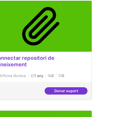
nnectar repositori de
neixement
Oficina tècnica
1 any
0
0
Donar suport
periòdic de migració a FLOSS
Connectar repositori de co