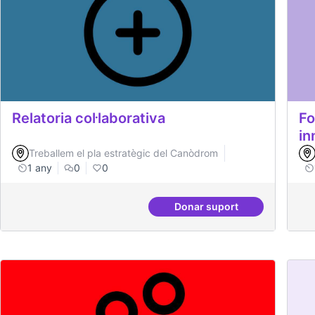
Relatoria col·laborativa
Fo
in
Treballem el pla estratègic del Canòdrom
1 any
0
0
Donar suport
Relatoria col·laborativa