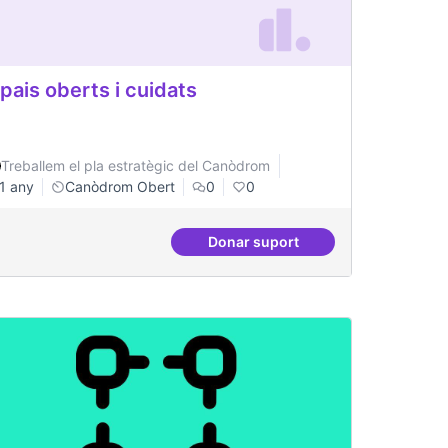
pais oberts i cuidats
Treballem el pla estratègic del Canòdrom
1 any
Canòdrom Obert
0
0
Donar suport
ts
Espais oberts i cuidats