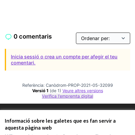
0 comentaris
Inicia sessió o crea un compte per afegir el teu
comentari.
Referència: Canòdrom-PROP-2021-05-32099
Versió 1
(de 1)
veure altres versions
Verifica l'empremta digital
Termes i condicions d'ús
Configuració de les galetes
Informació sobre les galetes que es fan servir a
Comunitat Canòdrom a Facebook
(Link externo)
Comunitat Canòdrom a Instagram
(Link externo)
Comunitat Canòdrom a YouTube
(Link externo)
aquesta pàgina web
Català
Triar la llengua
Elegir el idioma
Choose language