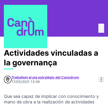
Menú
Entra
Menú 
Pla Estratègic
/
Propostes
Actividades vinculadas a
la governança
Treballem el pla estratègic del Canòdrom
Con
17/05/2021 13:39
Que sea capaz de implicar con conocimiento y
mano de obra a la realización de actividades