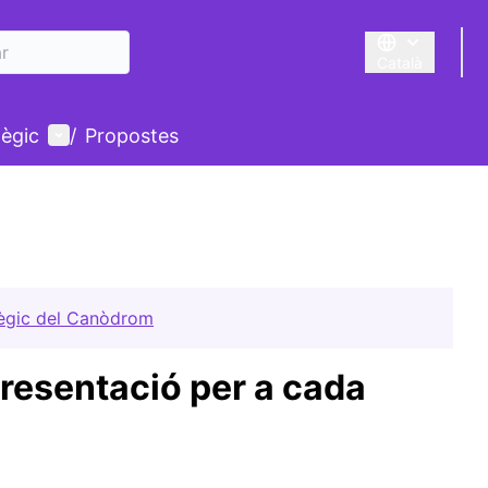
Català
Triar la llengua
Menú d'usuari
tègic
/
Propostes
tègic del Canòdrom
esentació per a cada