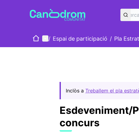
Inici
Menú principal
/
Espai de participació
/
Pla Estra
Inclòs a
Treballem el pla estra
Esdeveniment/Pr
concurs