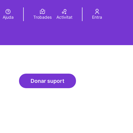
Ajuda
Trobades
Activitat
Entra
Elegir el idioma
Choose language
Donar suport
Esdeveniment/Presentació per a