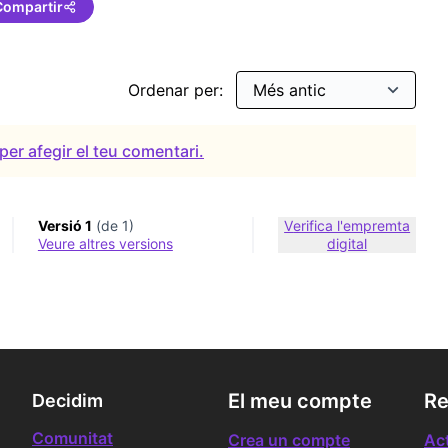
Compartir
Ordenar per:
per afegir el teu comentari.
Versió 1
(de 1)
Verifica l'empremta
veure altres versions
digital
El meu compte
Re
Decidim
Comunitat
Crea un compte
Act