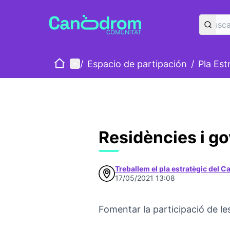
Inicio
Menú principal
/
Espacio de partipación
/
Pla Est
Residències i g
Treballem el pla estratègic del 
17/05/2021 13:08
Fomentar la participació de le