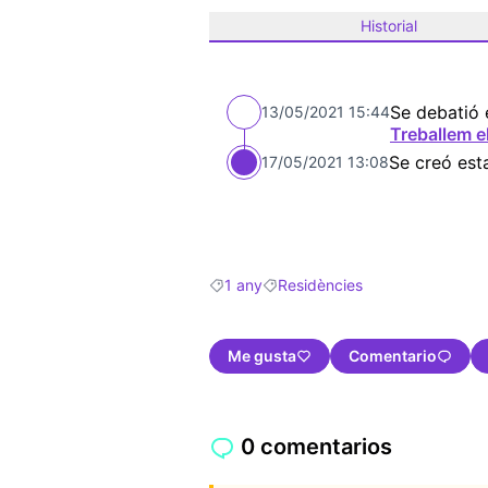
Historial
Se debatió 
13/05/2021 15:44
Treballem e
Se creó est
17/05/2021 13:08
1 any
Residències
Resultados al filtrar por: 1 any
Resultados al filtrar por: Residè
Me gusta
Comentario
0 comentarios