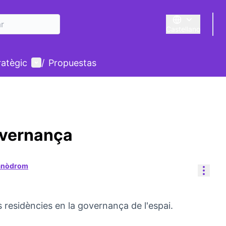
Castellano
Triar la llengua
E
Menú de usuario
ratègic
/
Propuestas
overnança
Canòdrom
Cont
s residències en la governança de l'espai.