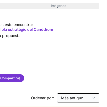
Imágenes
en este encuentro:
l pla estratègic del Canòdrom
a propuesta
ncies
Compartir
Ordenar por: