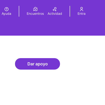
Ayuda
Encuentros
Actividad
Entra
legir el idioma
Choose language
Dar apoyo
Residències i governança
roles de recursos