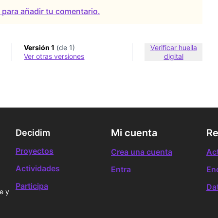
a para añadir tu comentario.
Versión 1
(de 1)
Verificar huella
ver otras versiones
digital
Mi cuenta
Re
Decidim
Proyectos
Crea una cuenta
Ac
Actividades
Entra
En
Participa
Da
e y