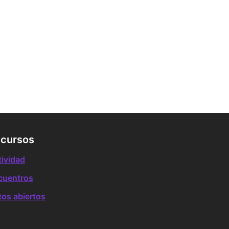
cursos
tividad
cuentros
tos abiertos