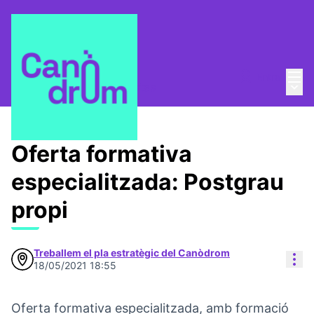
Menú
Entra
Menú 
Pla Estratègic
/
Propuestas
Oferta formativa
especialitzada: Postgrau
propi
Treballem el pla estratègic del Canòdrom
Con
18/05/2021 18:55
Oferta formativa especialitzada, amb formació