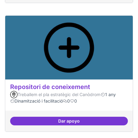
Repositori de coneixement
Treballem el pla estratègic del Canòdrom
1 any
Dinamització i facilitació
0
0
Dar apoyo
Repositori de coneixement