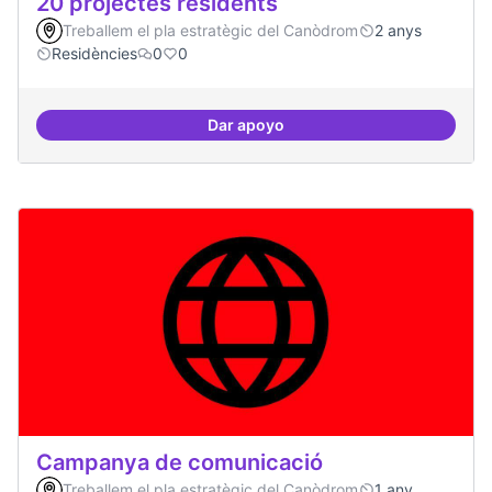
20 projectes residents
Treballem el pla estratègic del Canòdrom
2 anys
Residències
0
0
Dar apoyo
20 projectes residents
Campanya de comunicació
Treballem el pla estratègic del Canòdrom
1 any