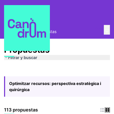
Menú
Entra
Menú 
Pla Estratègic
/
Propuestas
Propuestas
Filtrar y buscar
Optimitzar recursos: perspectiva estratègica i
quirúrgica
113 propuestas