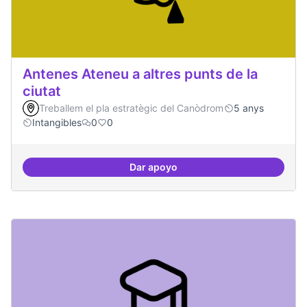
Antenes Ateneu a altres punts de la
ciutat
Treballem el pla estratègic del Canòdrom
5 anys
Intangibles
0
0
Dar apoyo
Antenes Ateneu a altres punts de 