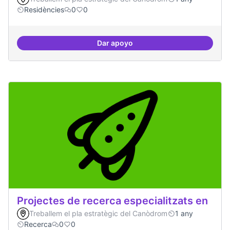
Residències
0
0
Dar apoyo
Campanya de comunicació
Projectes de recerca especialitzats en
Treballem el pla estratègic del Canòdrom
1 any
Recerca
0
0