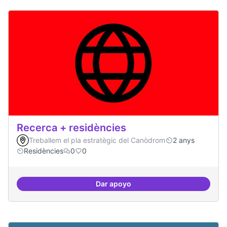
Recerca + residències
Treballem el pla estratègic del Canòdrom
2 anys
Residències
0
0
Dar apoyo
Recerca + residències