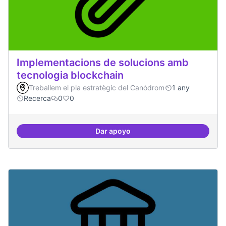
Implementacions de solucions amb
tecnologia blockchain
Treballem el pla estratègic del Canòdrom
1 any
Recerca
0
0
Dar apoyo
Implementacions de solucions a