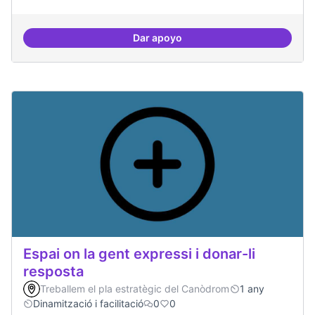
Dar apoyo
Projectes de recerca especialitza
Espai on la gent expressi i donar-li
resposta
Treballem el pla estratègic del Canòdrom
1 any
Dinamització i facilitació
0
0