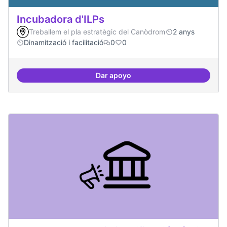
Incubadora d'ILPs
Treballem el pla estratègic del Canòdrom
2 anys
Dinamització i facilitació
0
0
Dar apoyo
Incubadora d'ILPs