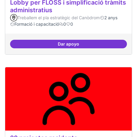
Lobby per FLOSS i simplificació tràmits
administratius
Treballem el pla estratègic del Canòdrom
2 anys
Formació i capacitació
0
0
Dar apoyo
Lobby per FLOSS i simplificació 