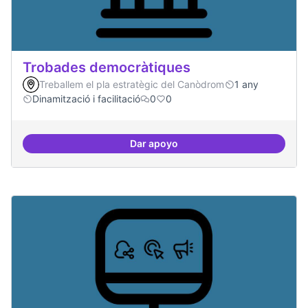
Trobades democràtiques
Treballem el pla estratègic del Canòdrom
1 any
Dinamització i facilitació
0
0
Dar apoyo
Trobades democràtiques