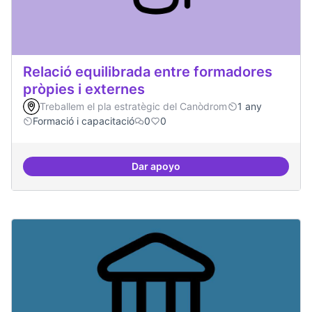
Relació equilibrada entre formadores
pròpies i externes
Treballem el pla estratègic del Canòdrom
1 any
Formació i capacitació
0
0
Dar apoyo
Relació equilibrada entre formad