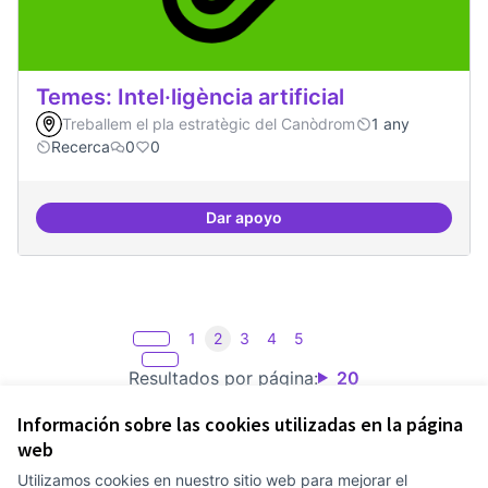
Temes: Intel·ligència artificial
Treballem el pla estratègic del Canòdrom
1 any
Recerca
0
0
Dar apoyo
Temes: Intel·ligència artificial
1
2
3
4
5
Resultados por página:
20
Información sobre las cookies utilizadas en la página
web
Utilizamos cookies en nuestro sitio web para mejorar el
Términos y condiciones de uso