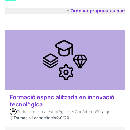
Ordenar propuestas por:
Formació especialitzada en innovació
tecnològica
Treballem el pla estratègic del Canòdrom
1 any
Formació i capacitació
0
0