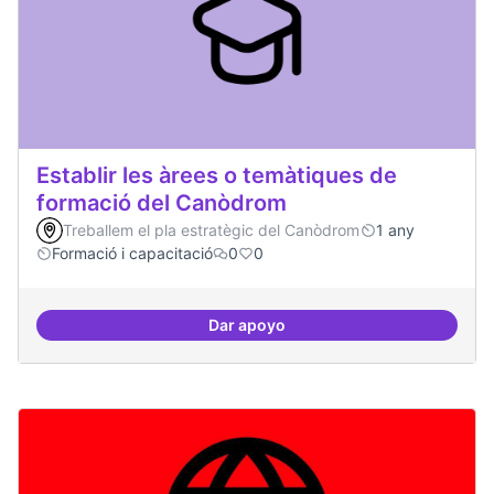
Establir les àrees o temàtiques de
formació del Canòdrom
Treballem el pla estratègic del Canòdrom
1 any
Formació i capacitació
0
0
Dar apoyo
Establir les àrees o temàtiques 