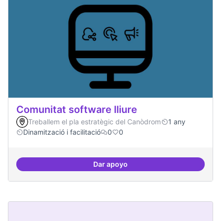
Comunitat software lliure
Treballem el pla estratègic del Canòdrom
1 any
Dinamització i facilitació
0
0
Dar apoyo
Comunitat software lliure