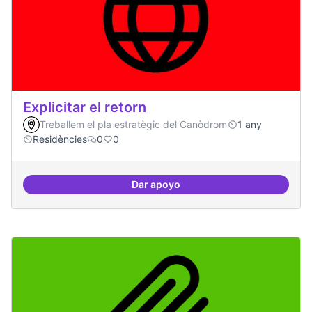
Explicitar el retorn
Treballem el pla estratègic del Canòdrom
1 any
Residències
0
0
Dar apoyo
Explicitar el retorn