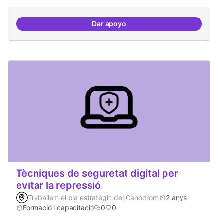
Dar apoyo
Espai on la gent expressi i donar
Tècniques de seguretat digital per
evitar la repressió
Treballem el pla estratègic del Canòdrom
2 anys
Formació i capacitació
0
0