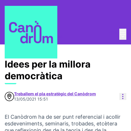
Menú
Entra
Menú 
Pla Estratègic
/
Propostes
Idees per la millora
democràtica
Treballem el pla estratègic del Canòdrom
Con
13/05/2021 15:51
El Canòdrom ha de ser punt referencial i acollir
esdeveniments, seminaris, trobades, etcètera
que reflexionin des de la teoria i des de la