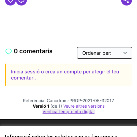
0 comentaris
Inicia sessió o crea un compte per afegir el teu
comentari.
Referència: Canòdrom-PROP-2021-05-32017
Versió 1
(de 1)
veure altres versions
Verifica l'empremta digital
Termes i condicions d'ús
Configuració de les galetes
Informació sobre les galetes que es fan servir a