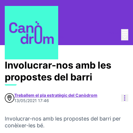
Menú
Entra
Menú 
Pla Estratègic
/
Propostes
Involucrar-nos amb les
propostes del barri
Treballem el pla estratègic del Canòdrom
Con
13/05/2021 17:46
Involucrar-nos amb les propostes del barri per
conèixer-les bé.