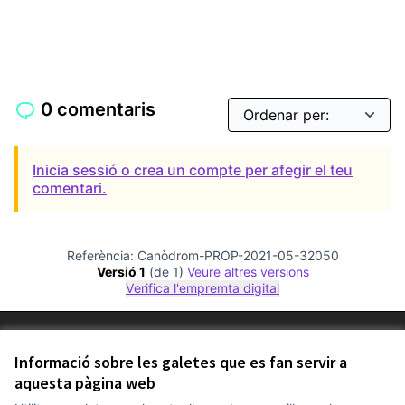
0 comentaris
Inicia sessió o crea un compte per afegir el teu
comentari.
Referència: Canòdrom-PROP-2021-05-32050
Versió 1
(de 1)
veure altres versions
Verifica l'empremta digital
Termes i condicions d'ús
Configuració de les galetes
Informació sobre les galetes que es fan servir a
Comunitat Canòdrom a Facebook
(Link externo)
Comunitat Canòdrom a Instagram
(Link externo)
Comunitat Canòdrom a YouTube
(Link externo)
aquesta pàgina web
Català
Triar la llengua
Elegir el idioma
Choose language