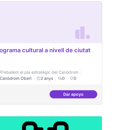
ograma cultural a nivell de ciutat
Treballem el pla estratègic del Canòdrom
Canòdrom Obert
2 anys
0
0
Dar apoyo
regular
Programa cultural a nivell de