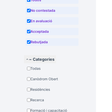
No contestada
En avaluació
Acceptada
Rebutjada
~ Categories
Todas
Canòdrom Obert
Residències
Recerca
Formació i capacitació