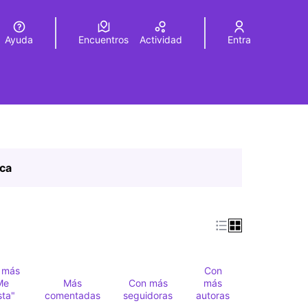
Ayuda
Encuentros
Actividad
Entra
legir el idioma
Choose language
ica
 más
Con
Me
Más
Con más
más
sta"
comentadas
seguidoras
autoras