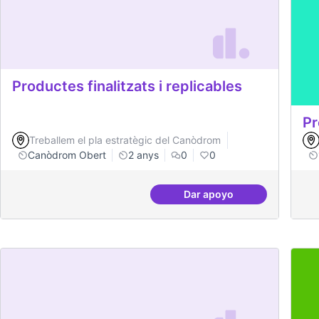
Productes finalitzats i replicables
Pr
Treballem el pla estratègic del Canòdrom
Canòdrom Obert
2 anys
0
0
Dar apoyo
Productes finalitzats i 