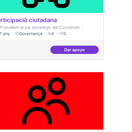
rticipació ciutadana
Treballem el pla estratègic del Canòdrom
1 any
Governança
0
0
Dar apoyo
aestructura
Participació ciutadana