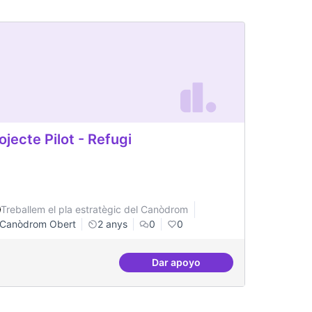
ojecte Pilot - Refugi
Treballem el pla estratègic del Canòdrom
Canòdrom Obert
2 anys
0
0
Dar apoyo
pecialitzats en
Projecte Pilot - Refugi