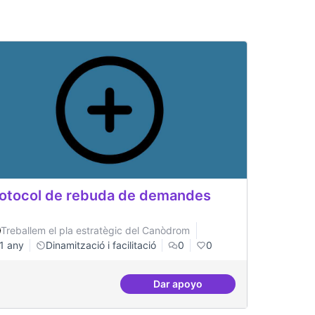
otocol de rebuda de demandes
Treballem el pla estratègic del Canòdrom
1 any
Dinamització i facilitació
0
0
Dar apoyo
en revistes acadèmiques
Protocol de rebuda de dema