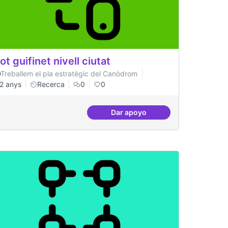
lot guifinet nivell ciutat
Treballem el pla estratègic del Canòdrom
2 anys
Recerca
0
0
Dar apoyo
l
Pilot guifinet nivell ciutat