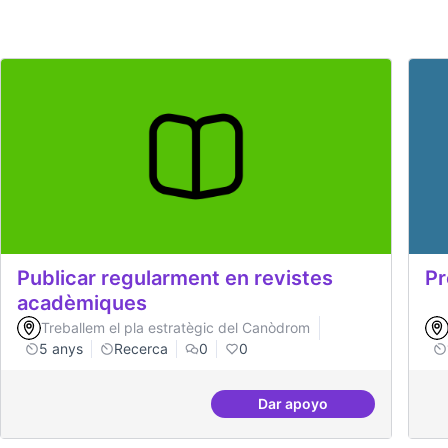
Publicar regularment en revistes
Pr
acadèmiques
Treballem el pla estratègic del Canòdrom
5 anys
Recerca
0
0
Dar apoyo
Publicar regularment 