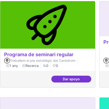
Pr
Programa de seminari regular
Treballem el pla estratègic del Canòdrom
1 any
Recerca
0
0
Dar apoyo
Programa de seminari 