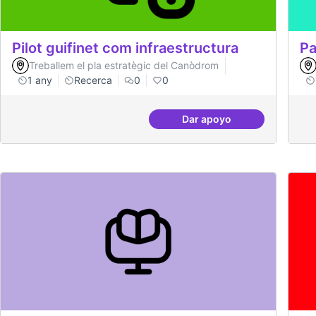
Pilot guifinet com infraestructura
Pa
Treballem el pla estratègic del Canòdrom
1 any
Recerca
0
0
Dar apoyo
Pilot guifinet com infr