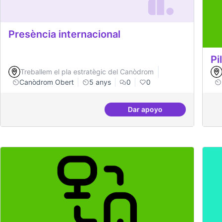
Presència internacional
Pi
Treballem el pla estratègic del Canòdrom
Canòdrom Obert
5 anys
0
0
Dar apoyo
Presència internaciona