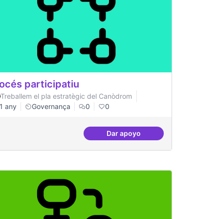
océs participatiu
Treballem el pla estratègic del Canòdrom
1 any
Governança
0
0
Dar apoyo
replicables
Procés participatiu