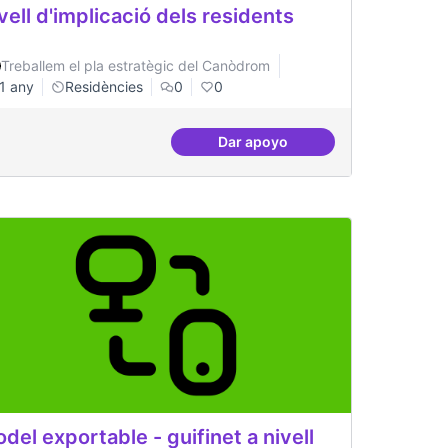
vell d'implicació dels residents
Treballem el pla estratègic del Canòdrom
1 any
Residències
0
0
Dar apoyo
ialitzada: Postgrau propi
Nivell d'implicació dels resi
del exportable - guifinet a nivell