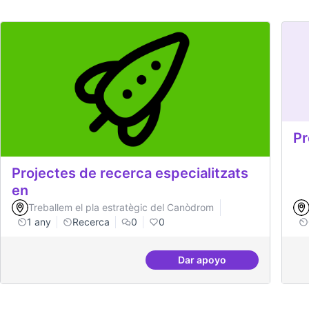
Pr
Projectes de recerca especialitzats
en
Treballem el pla estratègic del Canòdrom
1 any
Recerca
0
0
Dar apoyo
Projectes de recerca es