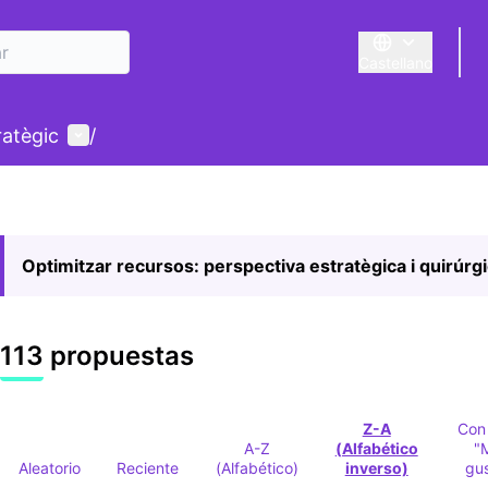
Castellano
Triar la llengua
E
Menú de usuario
ratègic
/
Optimitzar recursos: perspectiva estratègica i quirúrg
113 propuestas
Z-A
Con
A-Z
(Alfabético
"
Aleatorio
Reciente
(Alfabético)
inverso)
gu