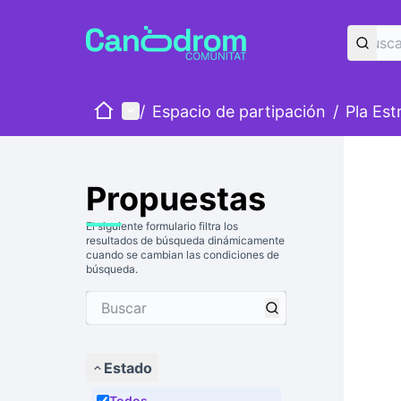
Inicio
Menú principal
/
Espacio de partipación
/
Pla Est
Propuestas
El siguiente formulario filtra los
resultados de búsqueda dinámicamente
cuando se cambian las condiciones de
búsqueda.
Estado
Todos