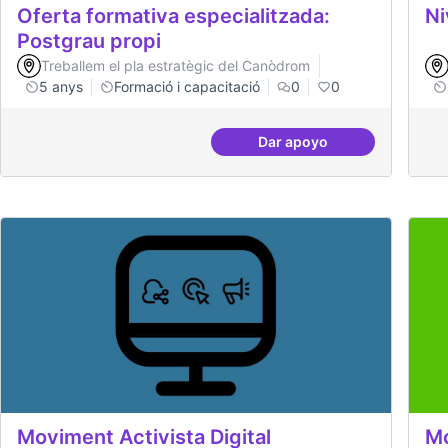
Oferta formativa especialitzada:
Ni
Postgrau propi
Treballem el pla estratègic del Canòdrom
5 anys
Formació i capacitació
0
0
Dar apoyo
Oferta formativa espec
Moviment Activista Digital
Mo