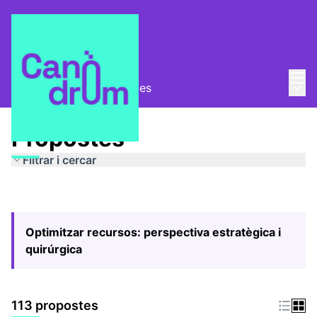
Menú
Entra
Menú 
Pla Estratègic
/
Propostes
Propostes
Filtrar i cercar
Optimitzar recursos: perspectiva estratègica i
quirúrgica
113 propostes