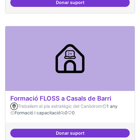
Donar suport
Formacions en la conscienciació d
Formació FLOSS a Casals de Barri
Treballem el pla estratègic del Canòdrom
1 any
Formació i capacitació
0
0
Donar suport
Formació FLOSS a Casals de Barr