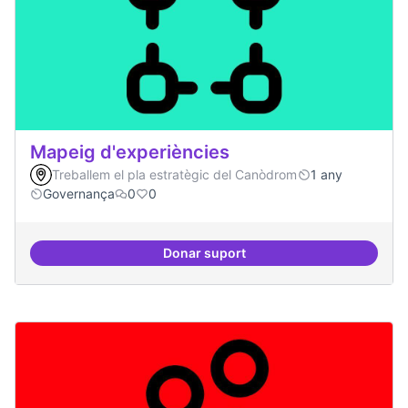
Mapeig d'experiències
Treballem el pla estratègic del Canòdrom
1 any
Governança
0
0
Donar suport
Mapeig d'experiències