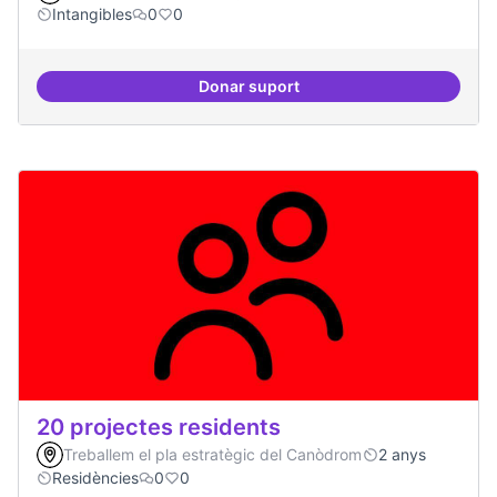
Intangibles
0
0
Donar suport
Experiments delirants que ho qüe
20 projectes residents
Treballem el pla estratègic del Canòdrom
2 anys
Residències
0
0