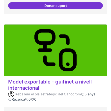
Donar suport
Espai acompanyament periòdic d
Model exportable - guifinet a nivell
internacional
Treballem el pla estratègic del Canòdrom
5 anys
Recerca
0
0