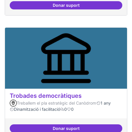
Donar suport
Hardware lliure
Trobades democràtiques
Treballem el pla estratègic del Canòdrom
1 any
Dinamització i facilitació
0
0
Donar suport
Trobades democràtiques