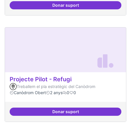
Donar suport
Model exportable - guifinet a nive
Projecte Pilot - Refugi
Treballem el pla estratègic del Canòdrom
Canòdrom Obert
2 anys
0
0
Donar suport
Projecte Pilot - Refugi