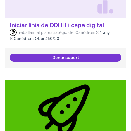
Iniciar línia de DDHH i capa digital
Treballem el pla estratègic del Canòdrom
1 any
Canòdrom Obert
0
0
Donar suport
Iniciar línia de DDHH i capa digita