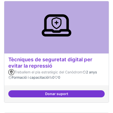
Tècniques de seguretat digital per
evitar la repressió
Treballem el pla estratègic del Canòdrom
2 anys
Formació i capacitació
0
0
Donar suport
Tècniques de seguretat digital per