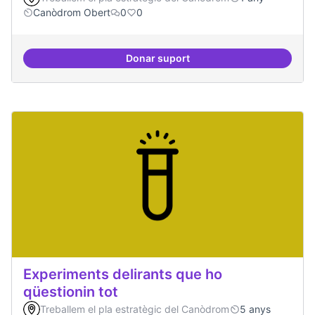
Canòdrom Obert
0
0
Donar suport
Bar obert, que sigui punt de trob
Experiments delirants que ho
qüestionin tot
Treballem el pla estratègic del Canòdrom
5 anys