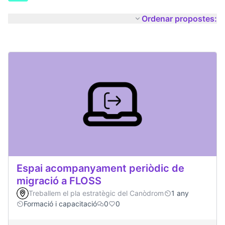
Ordenar propostes:
Espai acompanyament periòdic de
migració a FLOSS
Treballem el pla estratègic del Canòdrom
1 any
Formació i capacitació
0
0