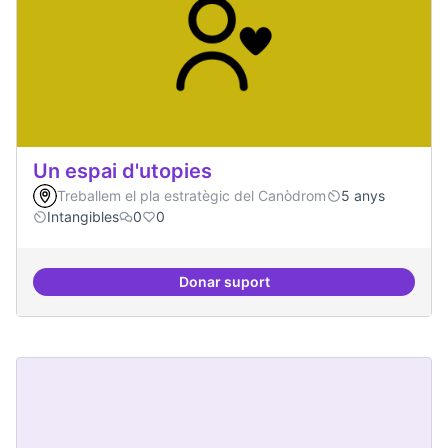
Un espai d'utopies
Treballem el pla estratègic del Canòdrom
5 anys
Intangibles
0
0
Donar suport
Un espai d'utopies