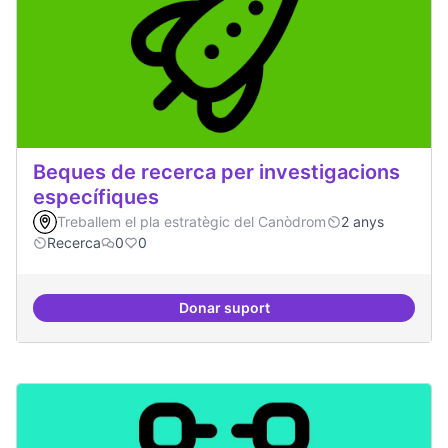
Beques de recerca per investigacions
específiques
Treballem el pla estratègic del Canòdrom
2 anys
Recerca
0
0
Donar suport
Beques de recerca per investiga