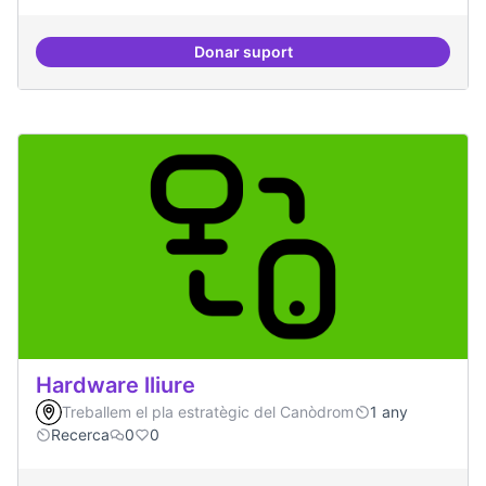
Donar suport
20 projectes residents
Hardware lliure
Treballem el pla estratègic del Canòdrom
1 any
Recerca
0
0