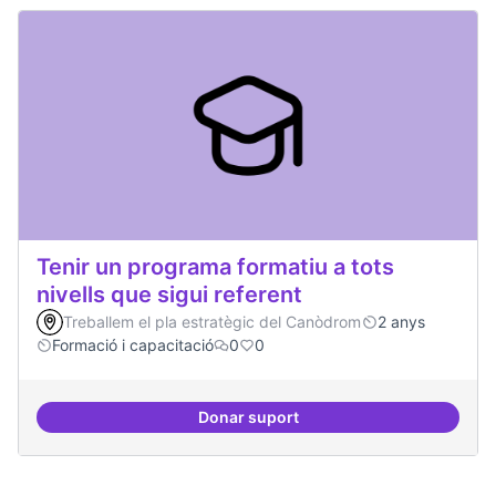
Tenir un programa formatiu a tots
nivells que sigui referent
Treballem el pla estratègic del Canòdrom
2 anys
Formació i capacitació
0
0
Donar suport
Tenir un programa formatiu a tots