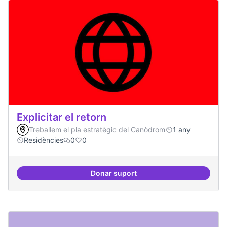
Explicitar el retorn
Treballem el pla estratègic del Canòdrom
1 any
Residències
0
0
Donar suport
Explicitar el retorn