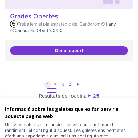
Grades Obertes
Treballem el pla estratègic del Canòdrom
1 any
Canòdrom Obert
0
0
Donar suport
Grades Obertes
1
2
3
4
5
Resultats per pàgina:
25
Informació sobre les galetes que es fan servir a
aquesta pàgina web
Utilitzem galetes en el nostre lloc web per a millorar el
Termes i condicions d'ús
rendiment i el contingut d'aquest. Les galetes ens permeten
Configuració de les galetes
oferir una experiència d'usuari i uns continguts més
Comunitat Canòdrom a Facebook
(Link externo)
Comunitat Canòdrom a Instagram
(Link externo)
Comunitat Canòdrom a YouTube
(Link externo)