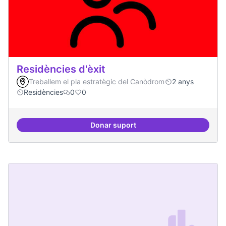
Residències d'èxit
Treballem el pla estratègic del Canòdrom
2 anys
Residències
0
0
Donar suport
Residències d'èxit