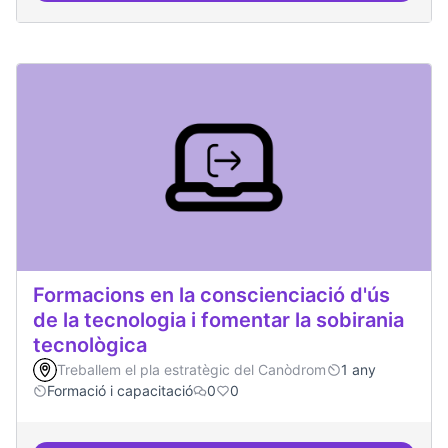
Formacions en la conscienciació d'ús
de la tecnologia i fomentar la sobirania
tecnològica
Treballem el pla estratègic del Canòdrom
1 any
Formació i capacitació
0
0