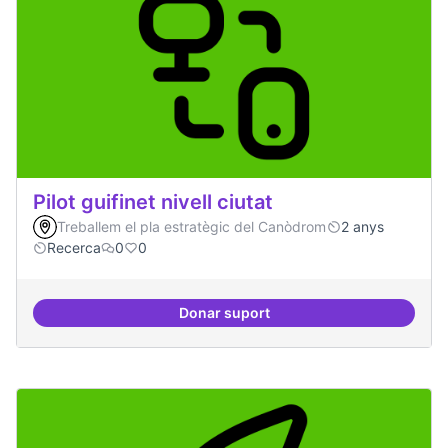
Pilot guifinet nivell ciutat
Treballem el pla estratègic del Canòdrom
2 anys
Recerca
0
0
Donar suport
Pilot guifinet nivell ciutat