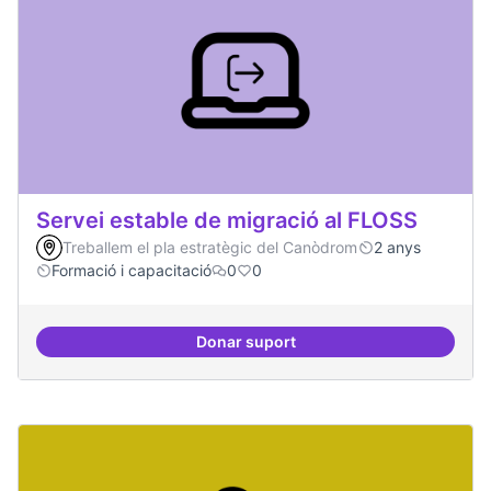
Servei estable de migració al FLOSS
Treballem el pla estratègic del Canòdrom
2 anys
Formació i capacitació
0
0
Donar suport
Servei estable de migració al FL