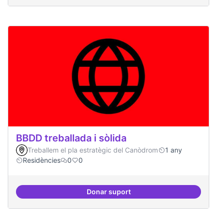
BBDD treballada i sòlida
Treballem el pla estratègic del Canòdrom
1 any
Residències
0
0
Donar suport
BBDD treballada i sòlida