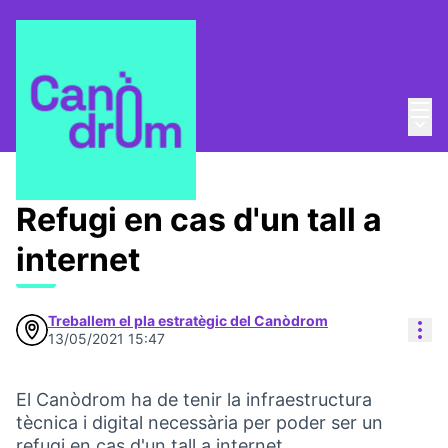
Menú
Entra
Menú 
Pla Estratègic
/
Propostes
Refugi en cas d'un tall a
internet
Treballem el pla estratègic del Canòdrom
Con
13/05/2021 15:47
El Canòdrom ha de tenir la infraestructura
tècnica i digital necessària per poder ser un
refugi en cas d'un tall a internet.