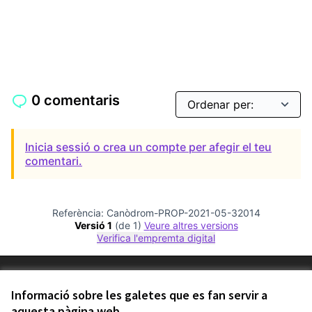
0 comentaris
Inicia sessió o crea un compte per afegir el teu
comentari.
Referència: Canòdrom-PROP-2021-05-32014
Versió 1
(de 1)
veure altres versions
Verifica l'empremta digital
Termes i condicions d'ús
Configuració de les galetes
Informació sobre les galetes que es fan servir a
Comunitat Canòdrom a Facebook
(Link externo)
Comunitat Canòdrom a Instagram
(Link externo)
Comunitat Canòdrom a YouTube
(Link externo)
aquesta pàgina web
Català