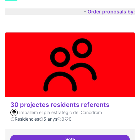
Order proposals by:
30 projectes residents referents
Treballem el pla estratègic del Canòdrom
Residències
5 anys
0
0
Vote