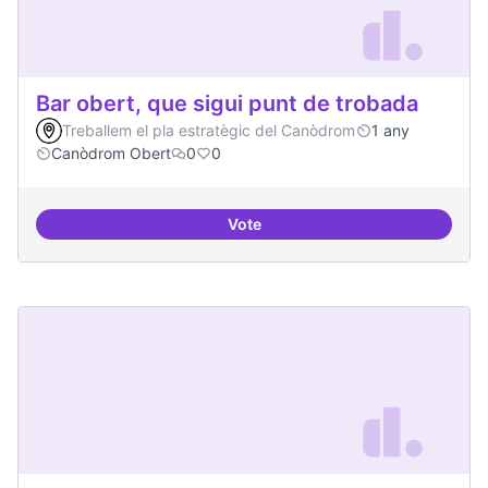
Bar obert, que sigui punt de trobada
Treballem el pla estratègic del Canòdrom
1 any
Canòdrom Obert
0
0
Vote
Bar obert, que sigui punt de trob