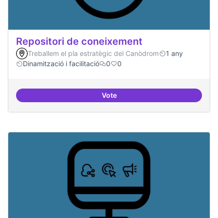
Repositori de coneixement
Treballem el pla estratègic del Canòdrom
1 any
Dinamització i facilitació
0
0
Vote
Repositori de coneixement