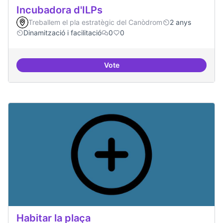
Incubadora d'ILPs
Treballem el pla estratègic del Canòdrom
2 anys
Dinamització i facilitació
0
0
Vote
Incubadora d'ILPs
Habitar la plaça