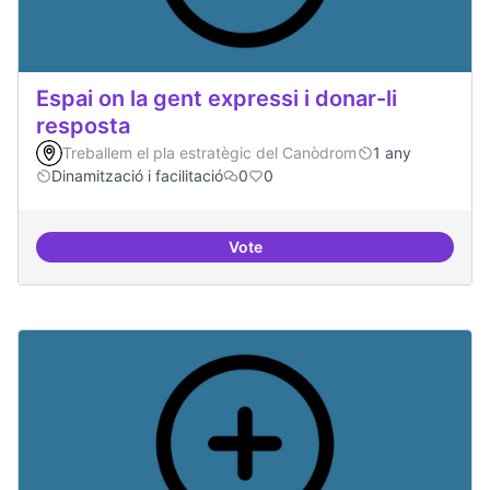
Espai on la gent expressi i donar-li
resposta
Treballem el pla estratègic del Canòdrom
1 any
Dinamització i facilitació
0
0
Vote
Espai on la gent expressi i donar