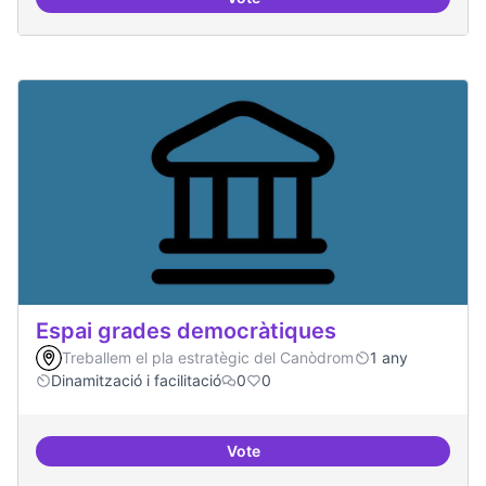
30 projectes residents referents
Espai grades democràtiques
Treballem el pla estratègic del Canòdrom
1 any
Dinamització i facilitació
0
0
Vote
Espai grades democràtiques