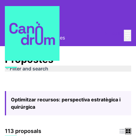
Mai
Log in
Main
Pla Estratègic
/
Propostes
Propostes
Filter and search
Optimitzar recursos: perspectiva estratègica i
quirúrgica
113 proposals