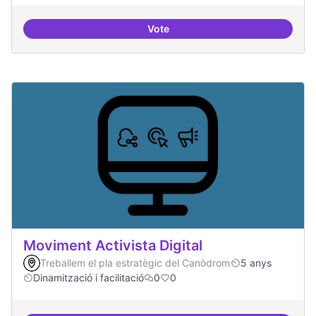
Vote
ILP Drets Digitals
Moviment Activista Digital
Treballem el pla estratègic del Canòdrom
5 anys
Dinamització i facilitació
0
0