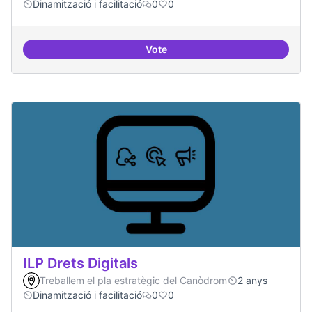
Dinamització i facilitació
0
0
Vote
Habitar la plaça
ILP Drets Digitals
Treballem el pla estratègic del Canòdrom
2 anys
Dinamització i facilitació
0
0