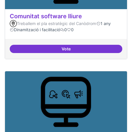
Comunitat software lliure
Treballem el pla estratègic del Canòdrom
1 any
Dinamització i facilitació
0
0
Vote
Comunitat software lliure