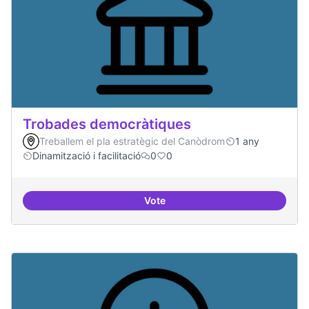
Trobades democràtiques
Treballem el pla estratègic del Canòdrom
1 any
Dinamització i facilitació
0
0
Vote
Trobades democràtiques