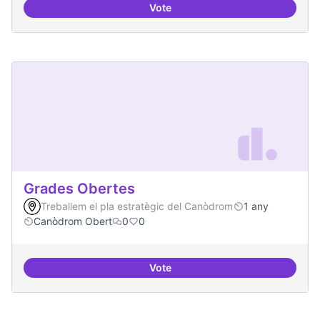
Vote
Moviment Activista Digital
Grades Obertes
Treballem el pla estratègic del Canòdrom
1 any
Canòdrom Obert
0
0
Vote
Grades Obertes