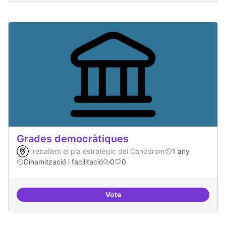
Grades democràtiques
Treballem el pla estratègic del Canòdrom
1 any
Dinamització i facilitació
0
0
Vote
Grades democràtiques