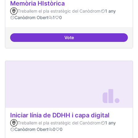
Memòria HIstòrica
Treballem el pla estratègic del Canòdrom
1 any
Canòdrom Obert
1
0
Vote
Memòria HIstòrica
Iniciar línia de DDHH i capa digital
Treballem el pla estratègic del Canòdrom
1 any
Canòdrom Obert
0
0