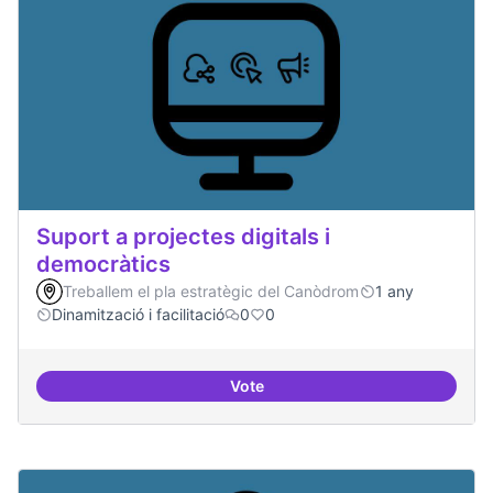
Suport a projectes digitals i
democràtics
Treballem el pla estratègic del Canòdrom
1 any
Dinamització i facilitació
0
0
Vote
Suport a projectes digitals i dem