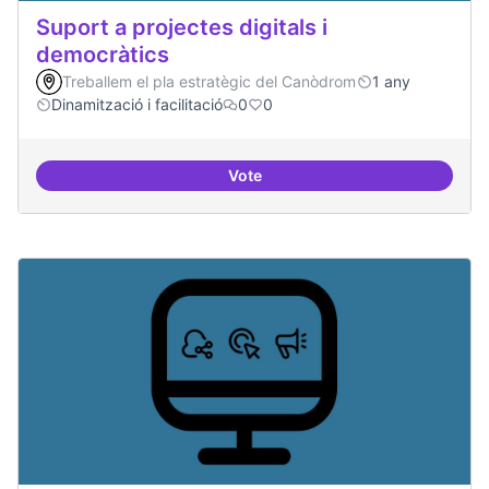
Suport a projectes digitals i
democràtics
Treballem el pla estratègic del Canòdrom
1 any
Dinamització i facilitació
0
0
Vote
Suport a projectes digitals i dem