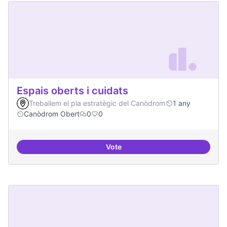
Espais oberts i cuidats
Treballem el pla estratègic del Canòdrom
1 any
Canòdrom Obert
0
0
Vote
Espais oberts i cuidats