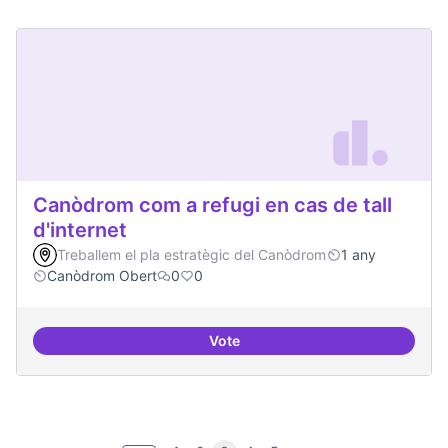
Canòdrom com a refugi en cas de tall
d'internet
Treballem el pla estratègic del Canòdrom
1 any
Canòdrom Obert
0
0
Vote
Canòdrom com a refugi en cas de t