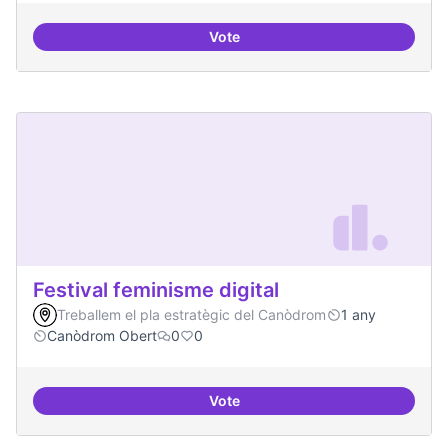
Vote
Iniciar línia de DDHH i capa digita
Festival feminisme digital
Treballem el pla estratègic del Canòdrom
1 any
Canòdrom Obert
0
0
Vote
Festival feminisme digital