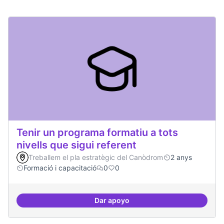
Tenir un programa formatiu a tots
nivells que sigui referent
Treballem el pla estratègic del Canòdrom
2 anys
Formació i capacitació
0
0
Dar apoyo
Tenir un programa formatiu a tots