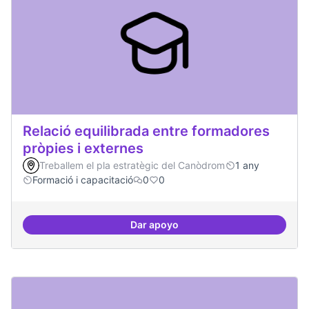
Relació equilibrada entre formadores
pròpies i externes
Treballem el pla estratègic del Canòdrom
1 any
Formació i capacitació
0
0
Dar apoyo
Relació equilibrada entre formad