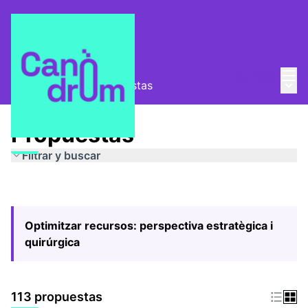
Menú
Entra
Menú 
Pla Estratègic
/
Propuestas
Propuestas
Filtrar y buscar
Optimitzar recursos: perspectiva estratègica i
quirúrgica
113 propuestas