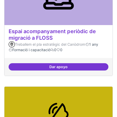
Espai acompanyament periòdic de
migració a FLOSS
Treballem el pla estratègic del Canòdrom
1 any
Formació i capacitació
0
0
Dar apoyo
Espai acompanyament periòdic d