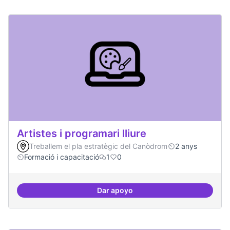
Artistes i programari lliure
Treballem el pla estratègic del Canòdrom
2 anys
Formació i capacitació
1
0
Dar apoyo
Artistes i programari lliure