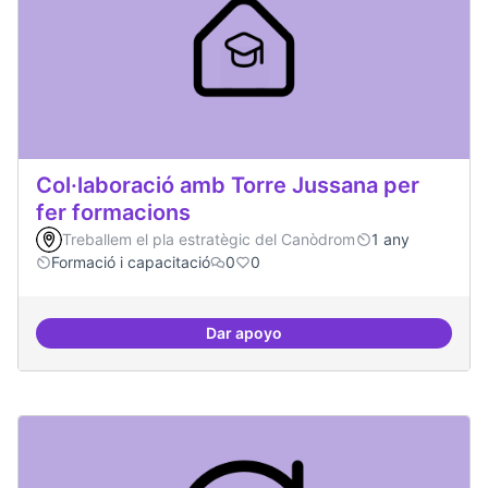
Col·laboració amb Torre Jussana per
fer formacions
Treballem el pla estratègic del Canòdrom
1 any
Formació i capacitació
0
0
Dar apoyo
Col·laboració amb Torre Jussana