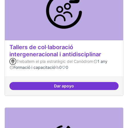
Tallers de col·laboració
intergeneracional i antidisciplinar
Treballem el pla estratègic del Canòdrom
1 any
Formació i capacitació
0
0
Dar apoyo
Tallers de col·laboració intergene