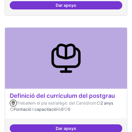
Dar apoyo
Tècniques de seguretat digital per
Definició del currículum del postgrau
Treballem el pla estratègic del Canòdrom
2 anys
Formació i capacitació
0
0
Dar apoyo
Definició del currículum del pos