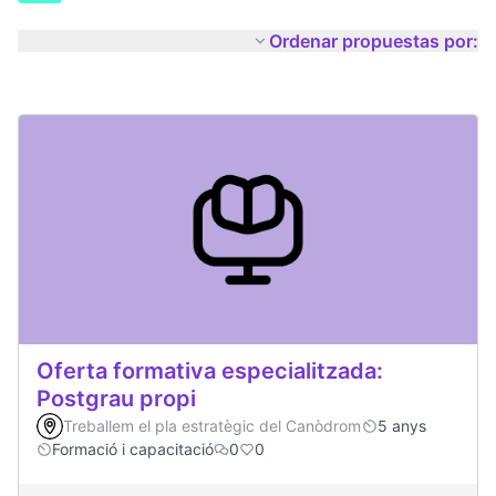
Ordenar propuestas por:
Oferta formativa especialitzada:
Postgrau propi
Treballem el pla estratègic del Canòdrom
5 anys
Formació i capacitació
0
0