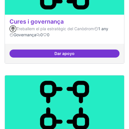
Cures i governança
Treballem el pla estratègic del Canòdrom
1 any
Governança
0
0
Dar apoyo
Cures i governança