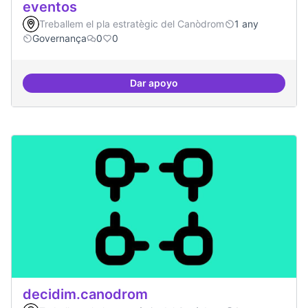
eventos
Treballem el pla estratègic del Canòdrom
1 any
Governança
0
0
Dar apoyo
Grupos de trabajo para impulsar
decidim.canodrom