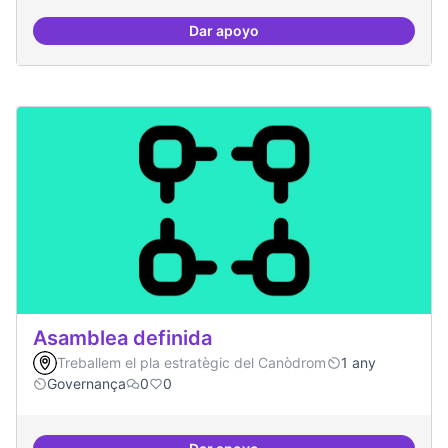
Dar apoyo
Actividades vinculadas a la gov
Asamblea definida
Treballem el pla estratègic del Canòdrom
1 any
Governança
0
0