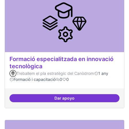
Formació especialitzada en innovació
tecnològica
Treballem el pla estratègic del Canòdrom
1 any
Formació i capacitació
0
0
Dar apoyo
Formació especialitzada en inno