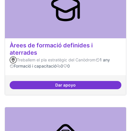
Àrees de formació definides i
aterrades
Treballem el pla estratègic del Canòdrom
1 any
Formació i capacitació
0
0
Dar apoyo
Àrees de formació definides i at