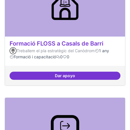
Formació FLOSS a Casals de Barri
Treballem el pla estratègic del Canòdrom
1 any
Formació i capacitació
0
0
Dar apoyo
Formació FLOSS a Casals de Barr