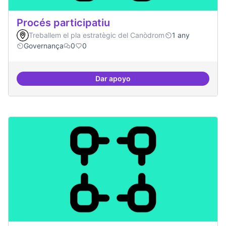
Procés participatiu
Treballem el pla estratègic del Canòdrom
1 any
Governança
0
0
Dar apoyo
Procés participatiu