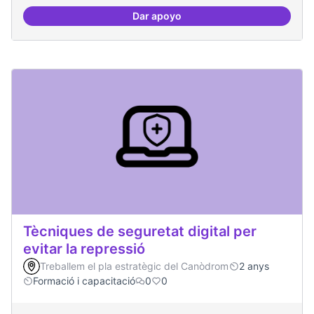
Dar apoyo
Oferta formativa especialitzada:
Tècniques de seguretat digital per
evitar la repressió
Treballem el pla estratègic del Canòdrom
2 anys
Formació i capacitació
0
0