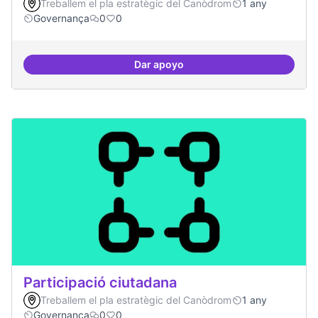
Treballem el pla estratègic del Canòdrom
1 any
Governança
0
0
Dar apoyo
decidim.canodrom
Participació ciutadana
Treballem el pla estratègic del Canòdrom
1 any
Governança
0
0