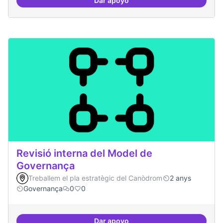
Dar apoyo
Asamblea definida
Revisió interna del Model de
Governança
Treballem el pla estratègic del Canòdrom
2 anys
Governança
0
0
Dar apoyo