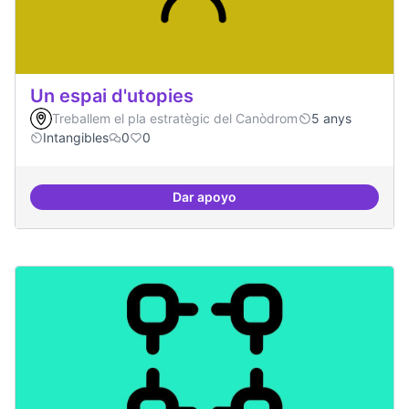
Un espai d'utopies
Treballem el pla estratègic del Canòdrom
5 anys
Intangibles
0
0
Dar apoyo
Un espai d'utopies