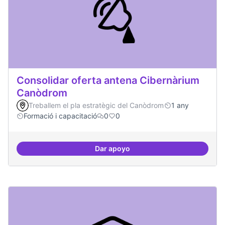
Consolidar oferta antena Cibernàrium
Canòdrom
Treballem el pla estratègic del Canòdrom
1 any
Formació i capacitació
0
0
Dar apoyo
Consolidar oferta antena Ciber