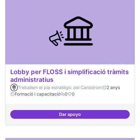
Lobby per FLOSS i simplificació tràmits
administratius
Treballem el pla estratègic del Canòdrom
2 anys
Formació i capacitació
0
0
Dar apoyo
Lobby per FLOSS i simplificació 