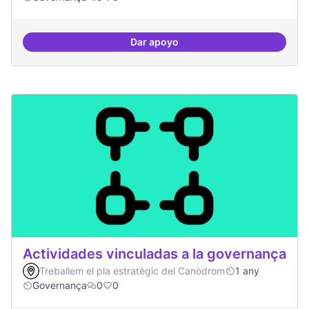
Dar apoyo
Participació ciutadana
Actividades vinculadas a la governança
Treballem el pla estratègic del Canòdrom
1 any
Governança
0
0