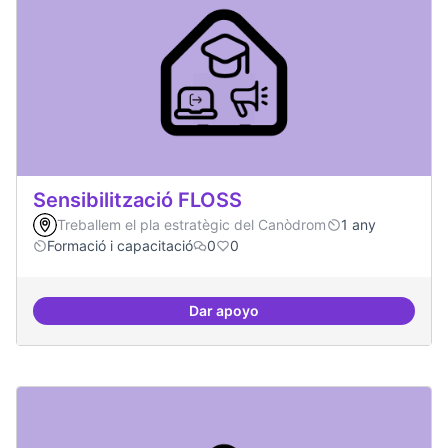
Sensibilització FLOSS
Treballem el pla estratègic del Canòdrom
1 any
Formació i capacitació
0
0
Dar apoyo
Sensibilització FLOSS