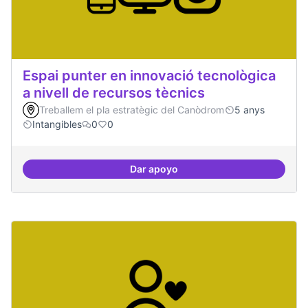
Espai punter en innovació tecnològica
a nivell de recursos tècnics
Treballem el pla estratègic del Canòdrom
5 anys
Intangibles
0
0
Dar apoyo
Espai punter en innovació tecnolò