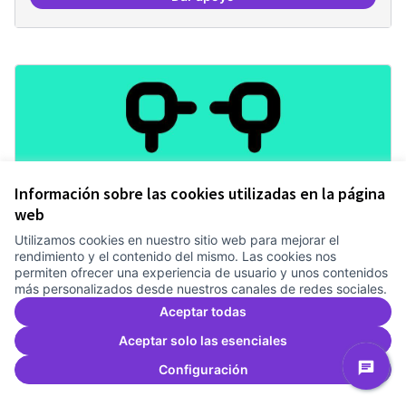
Revisió interna del Model de Go
Información sobre las cookies utilizadas en la página
web
Utilizamos cookies en nuestro sitio web para mejorar el
rendimiento y el contenido del mismo. Las cookies nos
Mecanismes de gpvernança
permiten ofrecer una experiencia de usuario y unos contenidos
más personalizados desde nuestros canales de redes sociales.
compartits
Aceptar todas
Treballem el pla estratègic del Canòdrom
2 anys
Governança
0
0
Aceptar solo las esenciales
Configuración
Dar apoyo
Mecanismes de gpvernança comp