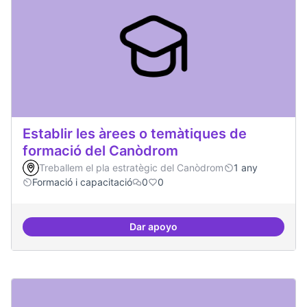
Establir les àrees o temàtiques de
formació del Canòdrom
Treballem el pla estratègic del Canòdrom
1 any
Formació i capacitació
0
0
Dar apoyo
Establir les àrees o temàtiques 