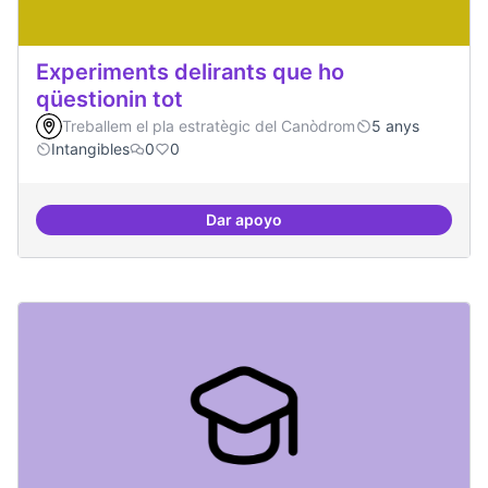
Experiments delirants que ho
qüestionin tot
Treballem el pla estratègic del Canòdrom
5 anys
Intangibles
0
0
Dar apoyo
Experiments delirants que ho qüe