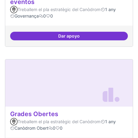
eventos
Treballem el pla estratègic del Canòdrom
1 any
Governança
0
0
Dar apoyo
Grupos de trabajo para impulsar
Grades Obertes
Treballem el pla estratègic del Canòdrom
1 any
Canòdrom Obert
0
0