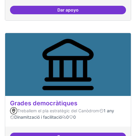
Dar apoyo
Grades Obertes
Grades democràtiques
Treballem el pla estratègic del Canòdrom
1 any
Dinamització i facilitació
0
0