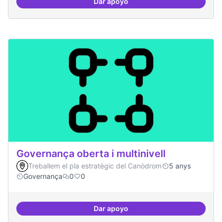
Dar apoyo
Grades democràtiques
Governança oberta i multinivell
Treballem el pla estratègic del Canòdrom
5 anys
Governança
0
0
Dar apoyo
Governança oberta i multinivell