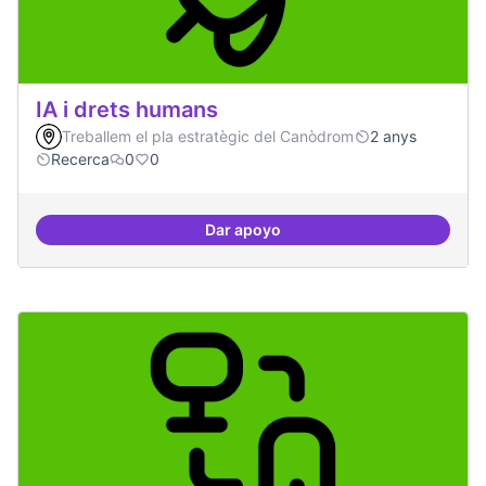
IA i drets humans
Treballem el pla estratègic del Canòdrom
2 anys
Recerca
0
0
Dar apoyo
IA i drets humans