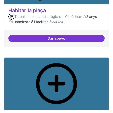
Habitar la plaça
Treballem el pla estratègic del Canòdrom
2 anys
Dinamització i facilitació
0
0
Dar apoyo
Habitar la plaça