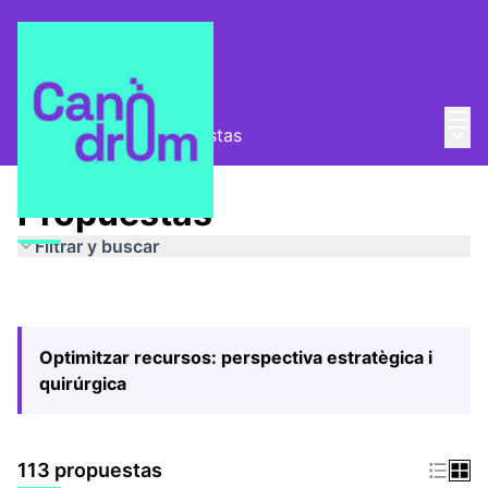
Menú
Entra
Menú 
Pla Estratègic
/
Propuestas
Propuestas
Filtrar y buscar
Optimitzar recursos: perspectiva estratègica i
quirúrgica
113 propuestas