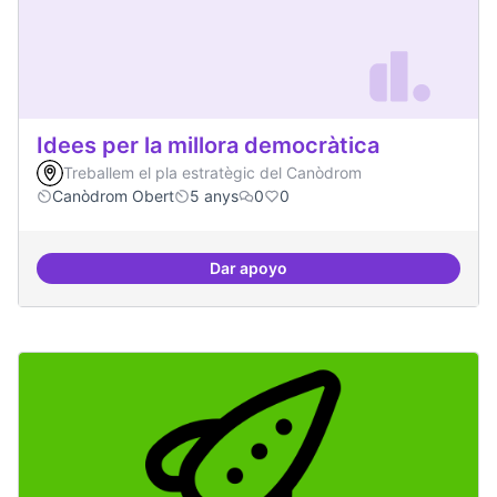
Idees per la millora democràtica
Treballem el pla estratègic del Canòdrom
Canòdrom Obert
5 anys
0
0
Dar apoyo
Idees per la millora democràtica