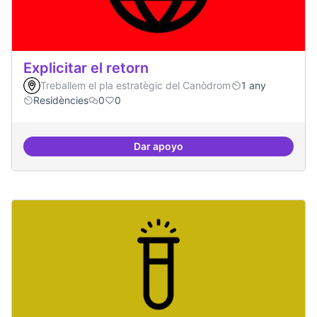
Explicitar el retorn
Treballem el pla estratègic del Canòdrom
1 any
Residències
0
0
Dar apoyo
Explicitar el retorn