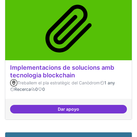
Implementacions de solucions amb
tecnologia blockchain
Treballem el pla estratègic del Canòdrom
1 any
Recerca
0
0
Dar apoyo
Implementacions de solucions a