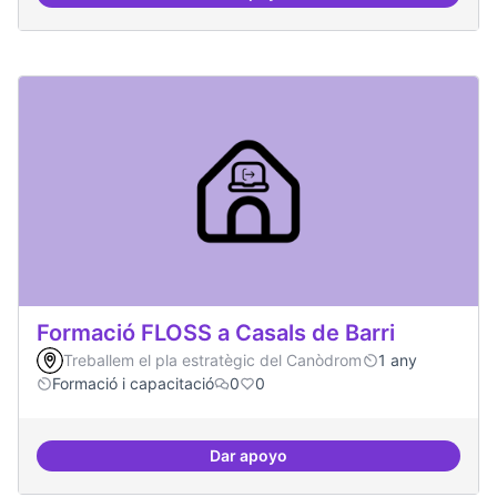
Formació FLOSS a Casals de Barri
Treballem el pla estratègic del Canòdrom
1 any
Formació i capacitació
0
0
Dar apoyo
Formació FLOSS a Casals de Barr