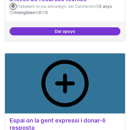
Treballem el pla estratègic del Canòdrom
5 anys
Intangibles
0
0
Dar apoyo
Espai punter en innovació tecnolò
Espai on la gent expressi i donar-li
resposta