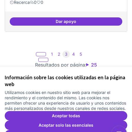
Recerca
0
0
Dar apoyo
Espai on fer masterclass
1
2
3
4
5
Resultados por página:
25
Información sobre las cookies utilizadas en la página
web
Utilizamos cookies en nuestro sitio web para mejorar el
Términos y condiciones de uso
rendimiento y el contenido del mismo. Las cookies nos
Configuración de cookies
permiten ofrecer una experiencia de usuario y unos contenidos
Comunitat Canòdrom en Facebook
(Link extern)
Comunitat Canòdrom en Instagram
(Link extern)
Comunitat Canòdrom en YouTube
(Link extern)
Castellano
más personalizados desde nuestros canales de redes sociales.
Triar la llengua
Elegir el idioma
Choose language
Aceptar todas
Aceptar solo las esenciales