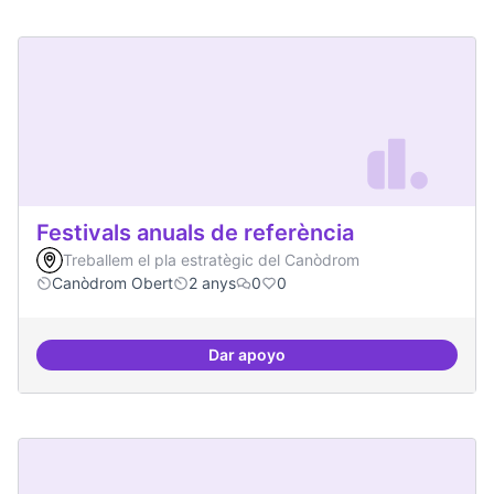
Festivals anuals de referència
Treballem el pla estratègic del Canòdrom
Canòdrom Obert
2 anys
0
0
Dar apoyo
Festivals anuals de referència