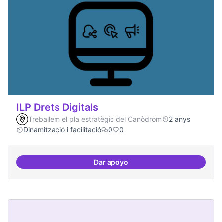
ILP Drets Digitals
Treballem el pla estratègic del Canòdrom
2 anys
Dinamització i facilitació
0
0
Dar apoyo
ILP Drets Digitals