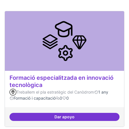
Formació especialitzada en innovació
tecnològica
Treballem el pla estratègic del Canòdrom
1 any
Formació i capacitació
0
0
Dar apoyo
Formació especialitzada en inno