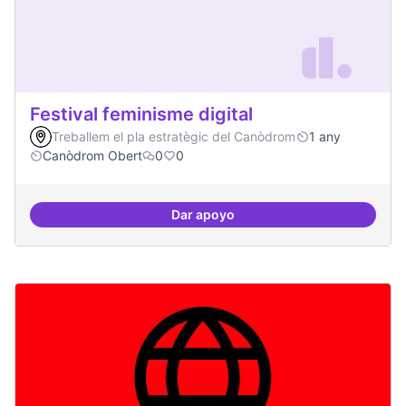
Festival feminisme digital
Treballem el pla estratègic del Canòdrom
1 any
Canòdrom Obert
0
0
Dar apoyo
Festival feminisme digital