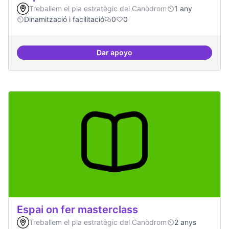
Treballem el pla estratègic del Canòdrom
1 any
Dinamització i facilitació
0
0
Dar apoyo
Espai on la gent expressi i donar
Espai on fer masterclass
Treballem el pla estratègic del Canòdrom
2 anys