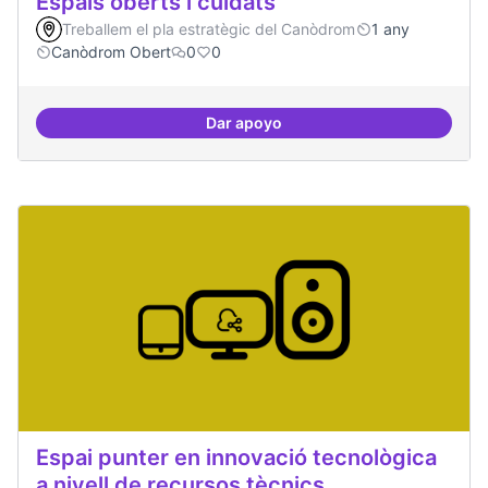
Espais oberts i cuidats
Treballem el pla estratègic del Canòdrom
1 any
Canòdrom Obert
0
0
Dar apoyo
Espais oberts i cuidats
Espai punter en innovació tecnològica
a nivell de recursos tècnics