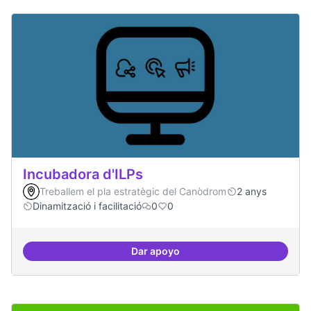
Incubadora d'ILPs
Treballem el pla estratègic del Canòdrom
2 anys
Dinamització i facilitació
0
0
Dar apoyo
Incubadora d'ILPs