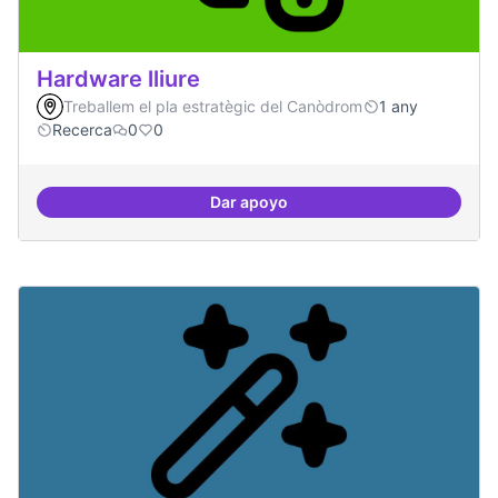
Hardware lliure
Treballem el pla estratègic del Canòdrom
1 any
Recerca
0
0
Dar apoyo
Hardware lliure