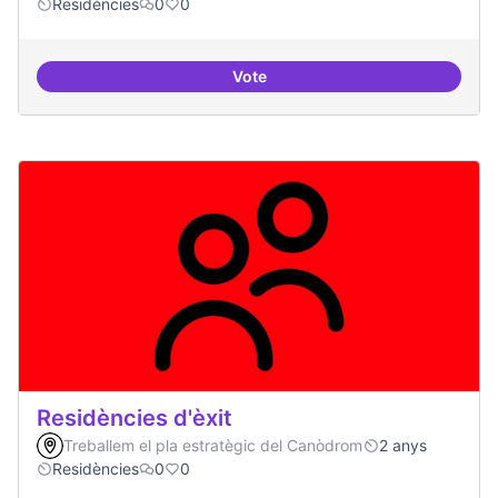
Residències
0
0
Vote
Residències i governança
Residències d'èxit
Treballem el pla estratègic del Canòdrom
2 anys
Residències
0
0