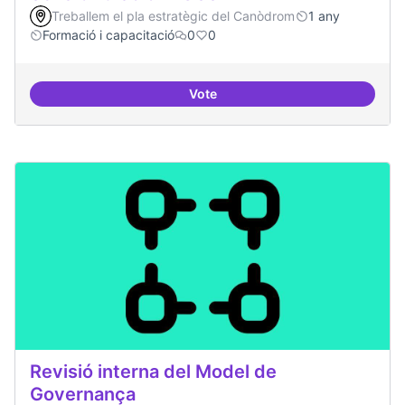
Treballem el pla estratègic del Canòdrom
1 any
Formació i capacitació
0
0
Vote
Sensibilització FLOSS
Revisió interna del Model de
Governança