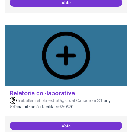
Vote
Repositori de coneixement
Relatoria col·laborativa
Treballem el pla estratègic del Canòdrom
1 any
Dinamització i facilitació
0
0
Vote
Relatoria col·laborativa