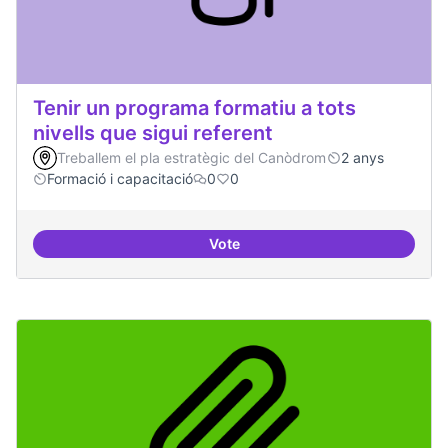
Tenir un programa formatiu a tots
nivells que sigui referent
Treballem el pla estratègic del Canòdrom
2 anys
Formació i capacitació
0
0
Vote
Tenir un programa formatiu a tots