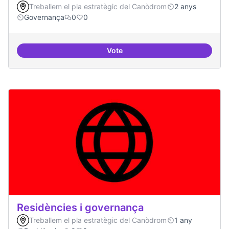
Treballem el pla estratègic del Canòdrom
2 anys
Governança
0
0
Vote
Revisió interna del Model de Go
Residències i governança
Treballem el pla estratègic del Canòdrom
1 any