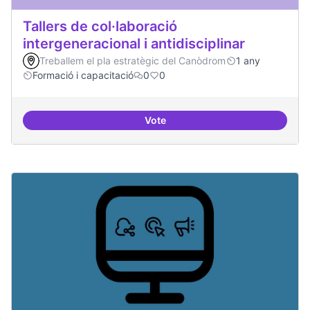
Tallers de col·laboració
intergeneracional i antidisciplinar
Treballem el pla estratègic del Canòdrom
1 any
Formació i capacitació
0
0
Vote
Tallers de col·laboració intergene