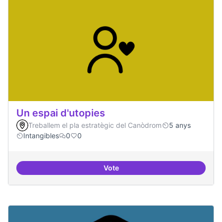
Un espai d'utopies
Treballem el pla estratègic del Canòdrom
5 anys
Intangibles
0
0
Vote
Un espai d'utopies