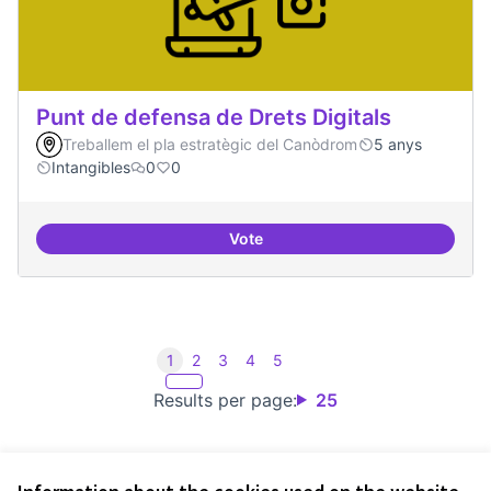
Punt de defensa de Drets Digitals
Treballem el pla estratègic del Canòdrom
5 anys
Intangibles
0
0
Vote
Punt de defensa de Drets Digitals
1
2
3
4
5
Results per page:
25