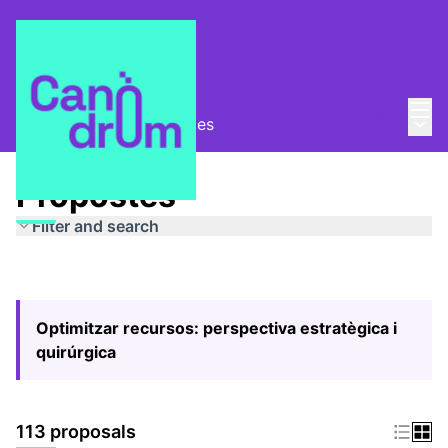
Mai
Log in
Main
Pla Estratègic
/
Propostes
Propostes
Filter and search
Optimitzar recursos: perspectiva estratègica i
quirúrgica
113 proposals