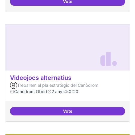
Vote
Xarxa internacional d'ateneus -
Videojocs alternatius
Treballem el pla estratègic del Canòdrom
Canòdrom Obert
2 anys
0
0
Vote
Videojocs alternatius