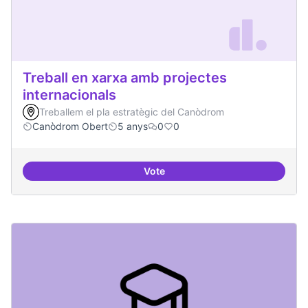
Treball en xarxa amb projectes
internacionals
Treballem el pla estratègic del Canòdrom
Canòdrom Obert
5 anys
0
0
Vote
Treball en xarxa amb projectes i