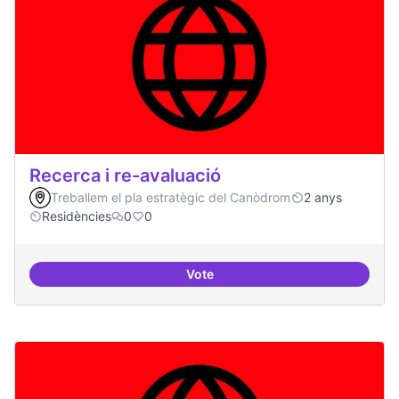
Recerca i re-avaluació
Treballem el pla estratègic del Canòdrom
2 anys
Residències
0
0
Vote
Recerca i re-avaluació