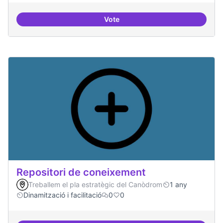
Vote
Residències d'èxit
Repositori de coneixement
Treballem el pla estratègic del Canòdrom
1 any
Dinamització i facilitació
0
0