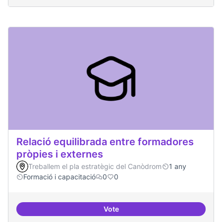
Relació equilibrada entre formadores
pròpies i externes
Treballem el pla estratègic del Canòdrom
1 any
Formació i capacitació
0
0
Vote
Relació equilibrada entre formad