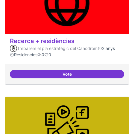
Recerca + residències
Treballem el pla estratègic del Canòdrom
2 anys
Residències
0
0
Vote
Recerca + residències