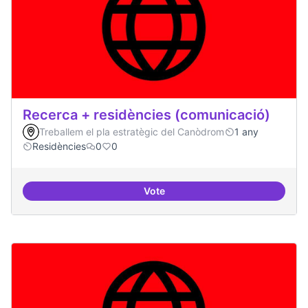
Recerca + residències (comunicació)
Treballem el pla estratègic del Canòdrom
1 any
Residències
0
0
Vote
Recerca + residències (comunica