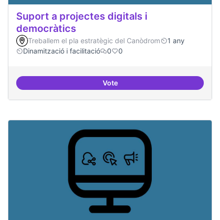
Suport a projectes digitals i
democràtics
Treballem el pla estratègic del Canòdrom
1 any
Dinamització i facilitació
0
0
Vote
Suport a projectes digitals i dem