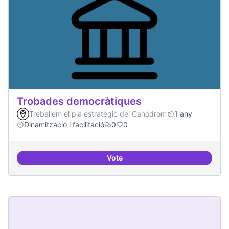
Trobades democràtiques
Treballem el pla estratègic del Canòdrom
1 any
Dinamització i facilitació
0
0
Vote
Trobades democràtiques