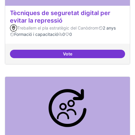
Tècniques de seguretat digital per
evitar la repressió
Treballem el pla estratègic del Canòdrom
2 anys
Formació i capacitació
0
0
Vote
Tècniques de seguretat digital per