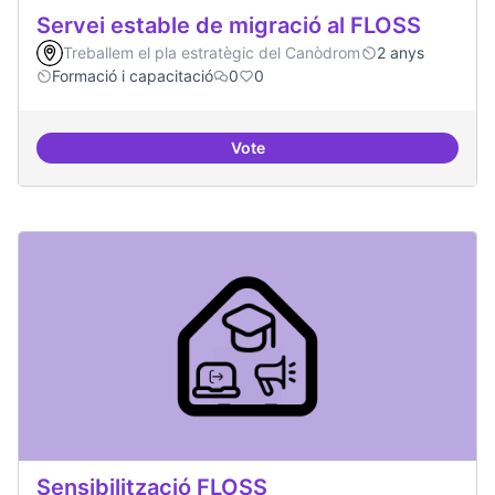
Servei estable de migració al FLOSS
Treballem el pla estratègic del Canòdrom
2 anys
Formació i capacitació
0
0
Vote
Servei estable de migració al FL
Sensibilització FLOSS