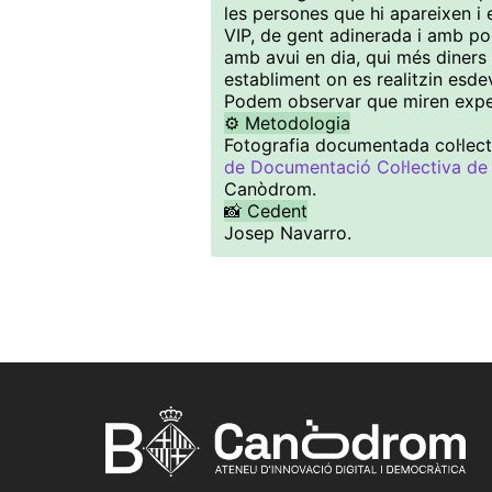
les persones que hi apareixen i e
VIP, de gent adinerada i amb p
amb avui en dia, qui més diners t
establiment on es realitzin esde
Podem observar que miren expec
⚙️ Metodologia
Fotografia documentada col·lect
de Documentació Col·lectiva de
Canòdrom.
📸 Cedent
Josep Navarro.