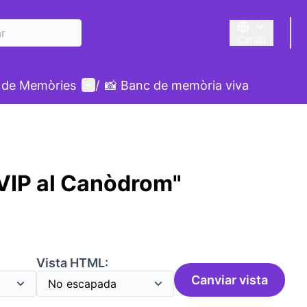
Català
Triar la llengua
Menú d'usuari
 de Memòries
/
📸 Banc de memòria viva
 VIP al Canòdrom"
:
Vista HTML:
Canviar vista