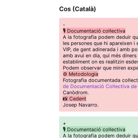
Cos (Català)
-
🎙️ Documentació col·lectiva
A la fotografia podem deduir que
les persones que hi apareixen i e
VIP, de gent adinerada i amb p
amb avui en dia, qui més diners t
establiment on es realitzin esde
Podem observar que miren expec
⚙️ Metodologia
Fotografia documentada col·lect
de Documentació Col·lectiva de
Canòdrom.
📸 Cedent
Josep Navarro.
+
🎙️ Documentació col·lectiva
A la fotografia podem deduir que