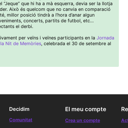
l “Jeque” que hi ha a mà esquerra, devia ser la llotja
oder. Això és quelcom que no canvia en comparació
é, millor posició tindrà a l’hora d’anar algun
veniments, concerts, partits de futbol, etc…
tants el derbi.
ivament per veïns i veïnes participants en la
Jornada
 la Nit de Memòries
, celebrada el 30 de setembre al
El meu compte
Re
Decidim
Comunitat
Crea un compte
Act