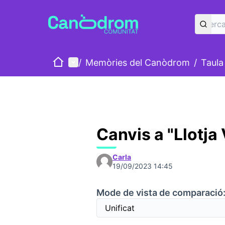
Inici
Menú principal
/
Memòries del Canòdrom
/
Taula
Canvis a "Llotja
Carla
19/09/2023 14:45
Mode de vista de comparació