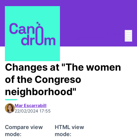
Mai
Log in
Main
Taula de Memòries
/
📸 Living bank memory
Changes at "The women
of the Congreso
neighborhood"
Mar Escarrabill
22/02/2024 17:55
Compare view
HTML view
mode:
mode: