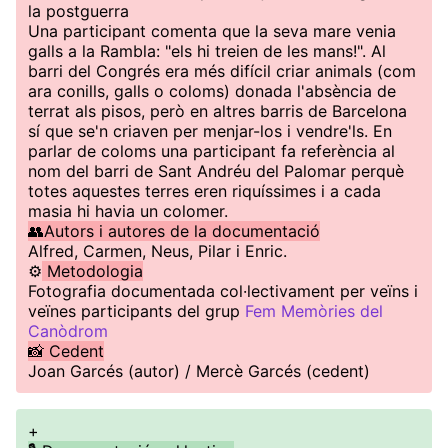
la postguerra
Una participant comenta que la seva mare venia
galls a la Rambla: "els hi treien de les mans!". Al
barri del Congrés era més difícil criar animals (com
ara conills, galls o coloms) donada l'absència de
terrat als pisos, però en altres barris de Barcelona
sí que se'n criaven per menjar-los i vendre'ls. En
parlar de coloms una participant fa referència al
nom del barri de Sant Andréu del Palomar perquè
totes aquestes terres eren riquíssimes i a cada
masia hi havia un colomer.
👥Autors i autores de la documentació
Alfred, Carmen, Neus, Pilar i Enric.
⚙️
Metodologia
Fotografia documentada col·lectivament per veïns i
veïnes participants del grup
Fem Memòries del
Canòdrom
📸 Cedent
Joan Garcés (autor) / Mercè Garcés (cedent)
+