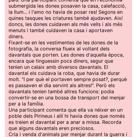
submergida les dones posaven la casa, calefacció,
la llum... i l'amo no havia de posar res! Segons en
quines tasques les criatures també ajudaven. Així
doncs, les dones cuidaven als més vells i als més
menuts i també cuidaven la casa i aportaven
diners.
Fixant-se en les vestimentes de les dones de la
fotografia, la conversa flueix al voltant dels
davantals que porten. Les dones d'aquella època,
encara que tinguessin pocs diners, segur que
tenien un calaix amb diversos davantals. El
davantal els cuidava la roba, que havia de durar
molt. "I per què el portaven sempre posat?, perquè
es passaven el dia servint als altres!". Però els
davantals tenien també altres funcions: podia
convertir-se en una bossa de transport del menjar
per a la família.
Una participant comenta que ella va néixer en un
poble dels Pirineus i allí hi havia dones que només
es treien el davantal per a anar a missa. Recorda
que alguns davantals eren preciosos.
Cria i venda d'animals per menjar durant la guerra i