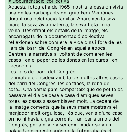
🎙️ Documentació col·lectiva
Aquesta fotografia de 1965 mostra la casa on vivia
una de les participants del grup Fem Memòries
durant una celebració familiar. Apareixen la seva
mare, la seva àvia materna, la seva tieta i una
veïna. Desxifrant els detalls de la imatge, els
encarregats de la documentació col·lectiva
reflexionen sobre com era la vida dins i fora de les
llars del barri del Congrés en aquella època.
Centren la narrativa al voltant de com eren les
cases i en el paper de les dones en les cures i en
l'economia.
Les llars del barri del Congrés
La imatge coincideix amb la de moltes altres cases
del barri del Congrés: les cortines, la roba del
sofà... Una participant comparteix que de petita es
passava el dia de casa a casa d'amigues seves i
totes les cases s'assemblaven molt. La cedent de
la imatge comenta que la seva mare mostrava el
menjador molt orgullosa, i és que, venia d'una casa
on no hi havia aigua corrent, i, arribar a un pis del
Congrés, per a ella, va ser com mudar-se a un
palau. Un element curiós de la fotografia és el