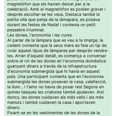
magnetòfon que els havien deixat per a la
celebració. Amb el magnetòfon es podien gravar i
després escoltar-se les veus. Destaca també la
petita olla que penja de la làmapara, es posava
durant les festes de Nadal i contenia un petit
pessebre il·luminat.
Les dones, l'economia i les cures
Al parlar de la làmpara que es veu a la imatge, la
cedent comenta que la seva mare es feia un tip de
cosir aquest tipus de làmpares per després vendre-
les. Arran d'aquest detall, es comença a conversar
sobre el rol de les dones en l'economia domèstica
guanyant diners a través de la infraestructura
d'economia submergida que hi havia en aquest
país. Una participant comenta que en l'economia
submergida les dones posaven la casa, calefacció,
la llum... i l'amo no havia de posar res! Segons en
quines tasques les criatures també ajudaven. Així
doncs, les dones cuidaven als més vells i als més
menuts i també cuidaven la casa i aportaven
diners.
Fixant-se en les vestimentes de les dones de la