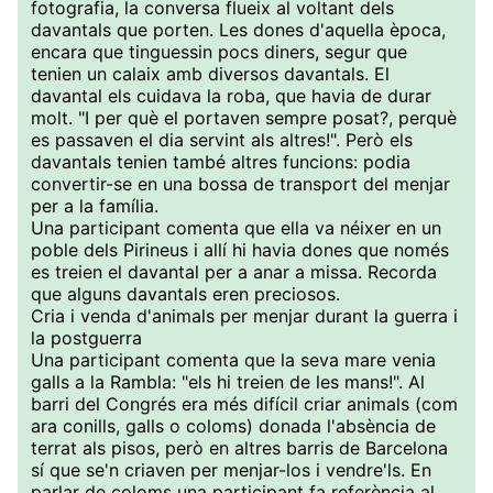
fotografia, la conversa flueix al voltant dels
davantals que porten. Les dones d'aquella època,
encara que tinguessin pocs diners, segur que
tenien un calaix amb diversos davantals. El
davantal els cuidava la roba, que havia de durar
molt. "I per què el portaven sempre posat?, perquè
es passaven el dia servint als altres!". Però els
davantals tenien també altres funcions: podia
convertir-se en una bossa de transport del menjar
per a la família.
Una participant comenta que ella va néixer en un
poble dels Pirineus i allí hi havia dones que només
es treien el davantal per a anar a missa. Recorda
que alguns davantals eren preciosos.
Cria i venda d'animals per menjar durant la guerra i
la postguerra
Una participant comenta que la seva mare venia
galls a la Rambla: "els hi treien de les mans!". Al
barri del Congrés era més difícil criar animals (com
ara conills, galls o coloms) donada l'absència de
terrat als pisos, però en altres barris de Barcelona
sí que se'n criaven per menjar-los i vendre'ls. En
parlar de coloms una participant fa referència al