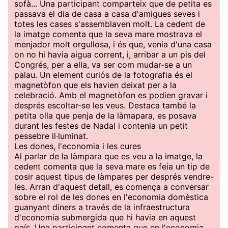
sofà... Una participant comparteix que de petita es
passava el dia de casa a casa d'amigues seves i
totes les cases s'assemblaven molt. La cedent de
la imatge comenta que la seva mare mostrava el
menjador molt orgullosa, i és que, venia d'una casa
on no hi havia aigua corrent, i, arribar a un pis del
Congrés, per a ella, va ser com mudar-se a un
palau. Un element curiós de la fotografia és el
magnetòfon que els havien deixat per a la
celebració. Amb el magnetòfon es podien gravar i
després escoltar-se les veus. Destaca també la
petita olla que penja de la làmapara, es posava
durant les festes de Nadal i contenia un petit
pessebre il·luminat.
Les dones, l'economia i les cures
Al parlar de la làmpara que es veu a la imatge, la
cedent comenta que la seva mare es feia un tip de
cosir aquest tipus de làmpares per després vendre-
les. Arran d'aquest detall, es comença a conversar
sobre el rol de les dones en l'economia domèstica
guanyant diners a través de la infraestructura
d'economia submergida que hi havia en aquest
país. Una participant comenta que en l'economia