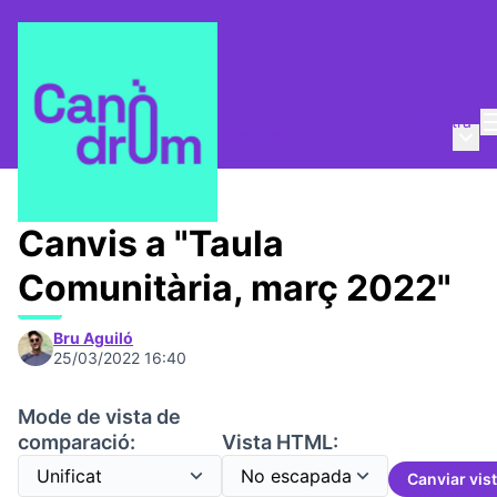
Entra
Menú 
Taula Comunitària
/
📅 Trobades
Canvis a "Taula
Comunitària, març 2022"
Bru Aguiló
25/03/2022 16:40
Mode de vista de
comparació:
Vista HTML:
Canviar vis